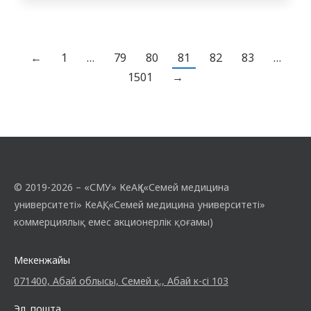
аурулары бар пациенттерді
медициналық реабилитациялаудың
негіздері. Балалардағы ерекшеліктері»
тақырыбында «Тең-теңімен»
←
1
…
79
80
81
82
83
…
форматындағы сабақ өтті. Сабақ
1501
→
медициналық реабилитология және
неонатология кафедрасының
меңгерушісі, асс. профессор Алимбаева
А.Р.-дың жетекшілігімен өтті. Сабақты
«Физикалық медицина және
реабилитация» мамандығы…
© 2019-2026 – «СМУ» КеАҚ («Семей медицина
университеті» КеАҚ, «Семей медицина университеті»
коммерциялық емес акционерлік қоғамы)
Мекенжайы
071400, Абай облысы, Семей қ., Абай к-сі 103
Эл. пошта