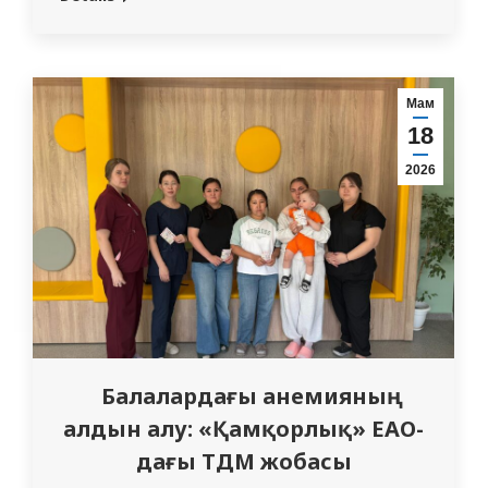
Бейсенгазинамен бірлесіп еңбек ардагері
және тыл еңбеккері з. м. Файзуллинаны
101-ші туған күнімен және Ұлы Жеңістің
81-жылдығымен құттықтады. Файзуллина
Мам
Зайтуна Мұхаметқызы-таңғажайып
18
тағдырдың адамы, соғыс уақытындағы
2026
қиын жылдарға тап болған…
Балалардағы анемияның
алдын алу: «Қамқорлық» ЕАО-
дағы ТДМ жобасы