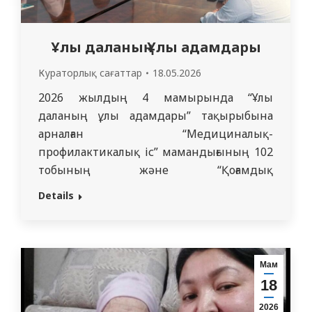
Ұлы даланың Ұлы адамдары
Кураторлық сағаттар
18.05.2026
2026 жылдың 4 мамырында “Ұлы
даланың ұлы адамдары” тақырыбына
арналған “Медициналық-
профилактикалық іс” мамандығының 102
тобының және “Қоғамдық
денсаулық”мамандығының 401 тобының
Details
студенттерімен кураторлық сағат
өткізілді. Кураторлық сағаттың мақсаты
тарихи жадыны сақтау, қазақ халқының,
ғылымның, мәдениеттің және
Мам
мемлекеттіліктің дамуына елеулі үлес
18
қосқан көрнекті тұлғаларға патриотизм
2026