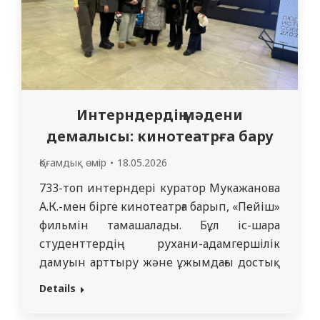
Интерндердің мәдени
демалысы: кинотеатрға бару
Қоғамдық өмір
18.05.2026
733-топ интерндері куратор Мукажанова
А.К.-мен бірге кинотеатрға барып, «Пейіш»
фильмін тамашалады. Бұл іс-шара
студенттердің рухани-адамгершілік
дамуын арттыру және ұжымдағы достық
атмосфераны нығайту мақсатында
Details
ұйымдастырылды. Ана махаббаты,
отбасылық құндылықтар және