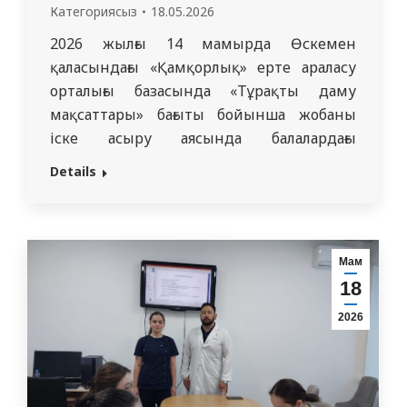
Категориясыз
18.05.2026
2026 жылғы 14 мамырда Өскемен
қаласындағы «Қамқорлық» ерте араласу
орталығы базасында «Тұрақты даму
мақсаттары» бағыты бойынша жобаны
іске асыру аясында балалардағы
теміртапшылық анемиясының алдын
Details
алу және ата-аналардың ақпараттану
деңгейін арттыру тақырыбында іс-шара
өткізілді. Жоба Тұрақты даму
мақсаттарына (ТДМ), атап айтқанда ТДМ
Мам
3 — «Сапалы денсаулық және әл-ауқат»
18
мақсатына сәйкес жүзеге асырылды. Бұл
2026
мақсат барлық жастағы…