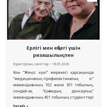
мен құрметке тәрбиелеу болды.
Кураторлық топтардың студенттері Ұлы
даланың атақты қайраткерлерінің
өмірбаянымен…
Ерлігі мен еңбегі үшін
ризашылықпен
Кураторлық сағаттар
18.05.2026
Ұлы “Жеңіс күні” мерекесі қарсаңында
“медициналық-профилактикалық іс”
мамандығының 102 және 301 тобының,
сондай-ақ “Қоғамдық денсаулық”
мамандығының 401 тобының студенттері
кураторлар ш. м. Токешева және М. Б.
Details