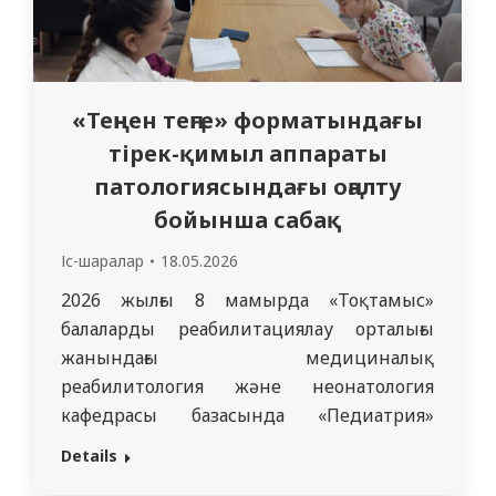
«Теңнен теңге» форматындағы
тірек-қимыл аппараты
патологиясындағы оңалту
бойынша сабақ
Іс-шаралар
18.05.2026
2026 жылғы 8 мамырда «Тоқтамыс»
балаларды реабилитациялау орталығы
жанындағы медициналық
реабилитология және неонатология
кафедрасы базасында «Педиатрия»
факультетінің 601 тобы студенттеріне
Details
арналған «Тірек-қимыл аппараты