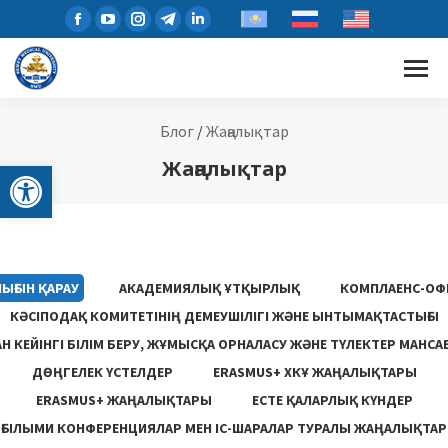
Блог
/
Жаңалықтар
Open toolbar
Жаңалықтар
ЫҒЫН ҚАРАУ
АКАДЕМИЯЛЫҚ ҰТҚЫРЛЫҚ
КОМПЛАЕНС-ОФ
КӘСІПОДАҚ КОМИТЕТІНІҢ ДЕМЕУШІЛІГІ ЖӘНЕ ЫНТЫМАҚТАСТЫҒЫ
 КЕЙІНГІ БІЛІМ БЕРУ, ЖҰМЫСҚА ОРНАЛАСУ ЖƏНЕ ТҮЛЕКТЕР МАНСА
ДӨҢГЕЛЕК ҮСТЕЛДЕР
ERASMUS+ ХКҰ ЖАҢАЛЫҚТАРЫ
ERASMUS+ ЖАҢАЛЫҚТАРЫ
ЕСТЕ ҚАЛАРЛЫҚ КҮНДЕР
ҒЫЛЫМИ КОНФЕРЕНЦИЯЛАР МЕН ІС-ШАРАЛАР ТУРАЛЫ ЖАҢАЛЫҚТАР