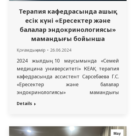
Терапия кафедрасында ашық
есік күні «Ересектер және
балалар эндокринологиясы»
мамандығы бойынша
Қоғамдық өмір
26.06.2024
2024 жылдың 10 маусымында «Семей
медицина университеті» КЕАҚ терапия
кафедрасында ассистент Сарсебаева Г.С.
«Ересектер және балалар
эндокринологиясы» мамандығы
бойынша интернатура бітірушілер үшін
Details
«Ашық есік күні» өткізілді. Студенттерге
резидентураның білім беру бағдарламасы,
оқу шарттары, Семей, Өскемен, Павлодар
қалаларындағы клиникалық базалары,
Мау