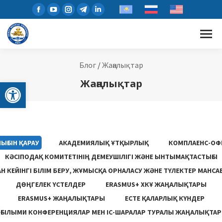
Блог
/
Жаңалықтар
Open toolbar
Жаңалықтар
ЫҒЫН ҚАРАУ
АКАДЕМИЯЛЫҚ ҰТҚЫРЛЫҚ
КОМПЛАЕНС-ОФ
КӘСІПОДАҚ КОМИТЕТІНІҢ ДЕМЕУШІЛІГІ ЖӘНЕ ЫНТЫМАҚТАСТЫҒЫ
 КЕЙІНГІ БІЛІМ БЕРУ, ЖҰМЫСҚА ОРНАЛАСУ ЖƏНЕ ТҮЛЕКТЕР МАНСА
ДӨҢГЕЛЕК ҮСТЕЛДЕР
ERASMUS+ ХКҰ ЖАҢАЛЫҚТАРЫ
ERASMUS+ ЖАҢАЛЫҚТАРЫ
ЕСТЕ ҚАЛАРЛЫҚ КҮНДЕР
ҒЫЛЫМИ КОНФЕРЕНЦИЯЛАР МЕН ІС-ШАРАЛАР ТУРАЛЫ ЖАҢАЛЫҚТАР