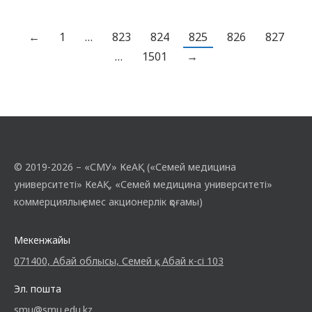
көрсетіліп, брошюралар таратылды.
Кәсіптік бағдар беру жұмысы барысында
медбикелер университет тарихымен,
←
1
…
823
824
825
826
827
оқу мерзімі 2 жыл 6 ай 10 ай болатын
…
1501
→
«Мейіргер…
© 2019-2026 – «СМУ» КеАҚ («Семей медицина
университеті» КеАҚ, «Семей медицина университеті»
коммерциялық емес акционерлік қоғамы)
Мекенжайы
071400, Абай облысы, Семей қ., Абай к-сі 103
Эл. пошта
smu@smu.edu.kz