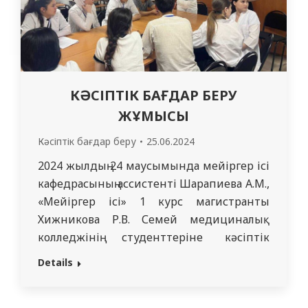
КӘСІПТІК БАҒДАР БЕРУ
ЖҰМЫСЫ
Кәсіптік бағдар беру
25.06.2024
2024 жылдың 24 маусымында мейіргер ісі
кафедрасының ассистенті Шарапиева А.М.,
«Мейіргер ісі» 1 курс магистранты
Хижникова Р.В. Семей медициналық
колледжінің студенттеріне кәсіптік
бағдар беру жұмысын жүргізді. Кәсіптік
Details
бағдар беру жұмысы барысында
университеттің «Имиджі» бейнефильмі