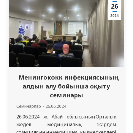
кафедраның ғылыми қызметі мен
26
жетістіктері туралы презентация
2024
ұсынылады. Академиялық және
клиникалық тәлімгерлер құрамы
ұсынылған. Қорытындылай келе,…
Менингококк инфекциясының
алдын алу бойынша оқыту
семинары
Семинарлар
26.06.2024
26.06.2024 ж. Абай облысының Орталық
жедел медициналық жәрдем
станциясының медицина қызметкерлері