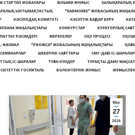
И СТАРТАП ЖОБАЛАРЫ
ҒЫЛЫМИ ЖҰМЫС
ХАЛЫҚАРАЛЫҚ 
АРАЛЫҚ ЫНТЫМАҚТАСТЫҚ
"HARMONEE" ЖОБАСЫНЫҢ ЖАҢАЛ
Р
КӘСІПОДАҚ КОМИТЕТІ
КӘСІПТІК БАҒДАР БЕРУ
КАТ
ТАПХАНА ЖАҢАЛЫҚТАРЫ
КОНКУРСТАР
КУРАТОРЛЫҚ САҒАТ
ПАТТАУ РӘСІМДЕРІ
МЕРЕКЕЛЕР
ОҚУ ПРОЦЕСІ
ОҚУШ
. ФИЛИАЛ
"PROINCA" ЖОБАСЫНЫҢ ЖАҢАЛЫҚТАРЫ
ҚОҒА
СЕМИНАРЛАР
ШЕБЕРЛІК САҒАТТАРЫ
СМУ-ДАҒЫ ІС-ШАРАЛАР
ТТЫҚ ІС-ШАРАЛАР
ТУҒАН КҮНДЕР
ТҰРАҚТЫ ДАМУ МАҚСА
СИТЕТТІК ГОСПИТАЛЬ
ВОЛОНТЕРЛІК ЖҰМЫС
ЖҰМЫСПЕН
Мау
27
2024