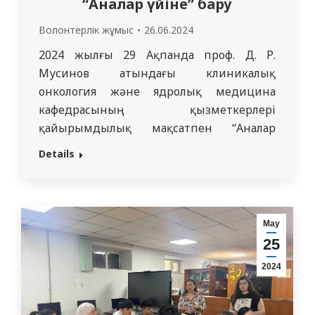
“Аналар үйіне” бару
Волонтерлік жұмыс
26.06.2024
2024 жылғы 29 Ақпанда проф. Д. Р.
Мусинов атындағы клиникалық
онкология және ядролық медицина
кафедрасының қызметкерлері
қайырымдылық мақсатпен “Аналар
үйіне” барды, оның ресми ашылуы 2019
Details
жылдың 1 маусымында өтті. Аналар үйі
жаңа туған нәрестенің қолында немесе
жүктіліктің үшінші триместрінде
қолдаусыз қалған әйелдер үшін 24/7
Мау
жұмыс істейді. Ашылу барысында
25
орталыққа 170-ке жуық әйелдер мен
2024
балалар жүгінді.…