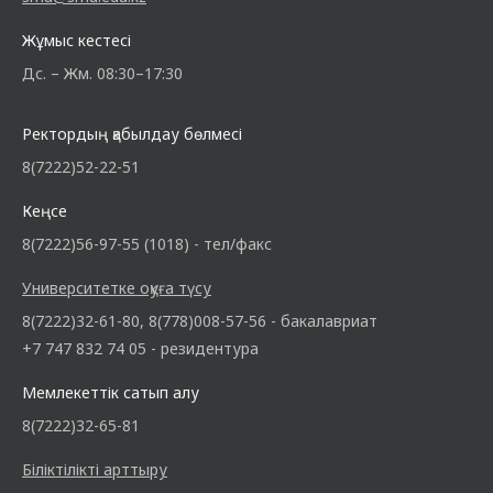
Жұмыс кестесі
Дс. – Жм. 08:30–17:30
Ректордың қабылдау бөлмесі
8(7222)52-22-51
Кеңсе
8(7222)56-97-55 (1018) - тел/факс
Университетке оқуға түсу
8(7222)32-61-80, 8(778)008-57-56 - бакалавриат
+7 747 832 74 05 - резидентура
Мемлекеттік сатып алу
8(7222)32-65-81
Біліктілікті арттыру