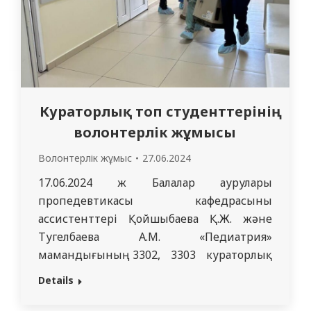
Кураторлық топ студенттерінің
волонтерлік жұмысы
Волонтерлік жұмыс
27.06.2024
17.06.2024 ж Балалар аурулары
пропедевтикасы кафедрасының
ассистенттері Қойшыбаева Қ.Ж. және
Тугелбаева А.М. «Педиатрия»
мамандығының 3302, 3303 кураторлық
топтарымен бірге өскелең ұрпақтың
Details
әлеуметтік белсенділігін дамыту
мақсатында «Семей қаласының