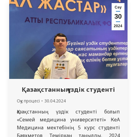
студенттері қатысты. Байқау автордың
Сәу
Әділетті Қазақстанды құру үшін әрбір
30
отандасымыз адал азамат болуға
2024
ұмтылуын, жас ұрпақты адал азамат
болып тәрбиеленуін,…
Қазақстанның үздік студенті
Оқу процесі
30.04.2024
Қазақстанның үздік студенті болып
«Семей медицина университеті» КеАҚ
Медицина мектебінің 5 курс студенті
Баяхметов Темірхан танылды. 2024