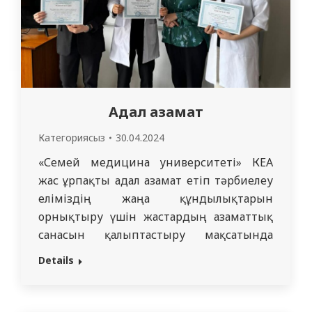
Адал азамат
Категориясыз
30.04.2024
«Семей медицина университеті» КЕАҚ
жас ұрпақты адал азамат етіп тәрбиелеу
еліміздің жаңа құндылықтарын
орнықтыру үшін жастардың азаматтық
санасын қалыптастыру мақсатында
«Адал азамат!» тақырыбында студенттік
Details
шығармалар байқауын 2023 жылдың 15-
19 сәуір аралаығында өтті.Байқауға 1-
курс медицина мамандығының