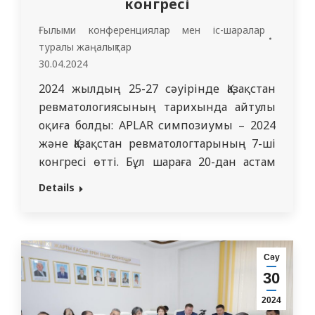
конгресі
Ғылыми конференциялар мен іс-шаралар
туралы жаңалықтар
30.04.2024
2024 жылдың 25-27 сәуірінде Қазақстан
ревматологиясының тарихында айтулы
оқиға болды: APLAR симпозиумы – 2024
және Қазақстан ревматологтарының 7-ші
конгресі өтті. Бұл шараға 20-дан астам
елден спикерлер қатысты! «Семей
Details
медицина университеті» КеАҚ ішкі
аурулар және ревматология
кафедрасынан медицина
ғылымдарының докторы, профессор
Сәу
Иванова Р.Л белсене қатысты және
30
кафедра профессоры Горемыкина М.В., №
2024
4 «SLE: REGIONAL ISSUES IN…