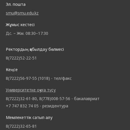
Эл. пошта
smu@smu.edu.kz
Жұмыс кестесі
Дс. – Жм. 08:30–17:30
Ректордың қабылдау бөлмесі
8(7222)52-22-51
Кеңсе
8(7222)56-97-55 (1018) - тел/факс
Университетке оқуға түсу
8(7222)32-61-80, 8(778)008-57-56 - бакалавриат
+7 747 832 74 05 - резидентура
Мемлекеттік сатып алу
8(7222)32-65-81