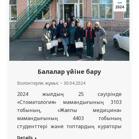
м. ғ. к. Мирзакаримова Д. Б.) және “Семей
2024
медицина университеті” КеАҚ жұқпалы
аурулар, дерматовенерология және
иммунология…
Балалар үйіне бару
Волонтерлік жұмыс
30.04.2024
2024 жылдың 25 сәуірінде
«Стоматология» мамандығының 3103
тобының, «Жалпы медицина»
мамандығының 4403 тобының
студенттері және топтардың кураторы
Жазықбаева Л.К қайырымдылық
Details