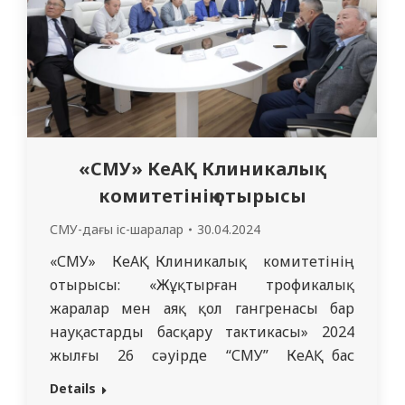
«СМУ» КеАҚ Клиникалық
комитетінің отырысы
СМУ-дағы іс-шаралар
30.04.2024
«СМУ» КеАҚ Клиникалық комитетінің
отырысы: «Жұқтырған трофикалық
жаралар мен аяқ қол гангренасы бар
науқастарды басқару тактикасы» 2024
жылғы 26 сәуірде “СМУ” КеАҚ бас
корпусының ақ залында клиникалық
Details
комитеттің отырысы өтті. Б. С. Буланов