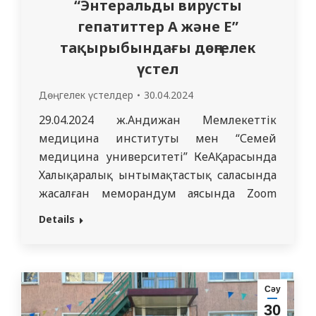
“Энтеральды вирусты
гепатиттер А және Е”
тақырыбындағы дөңгелек
үстел
Дөңгелек үстелдер
30.04.2024
29.04.2024 ж.Андижан Мемлекеттік
медицина институты мен “Семей
медицина университеті” КеАҚ арасында
Халықаралық ынтымақтастық саласында
жасалған меморандум аясында Zoom
платформасында “Энтеральды вирусты
Details
гепатиттер А және Е”тақырыбында
дөңгелек үстел өткізілді. Семинарды
Андижан Мемлекеттік медицина
институтының жұқпалы аурулар
Сәу
кафедрасы (кафедра меңгерушісі доцент,
30