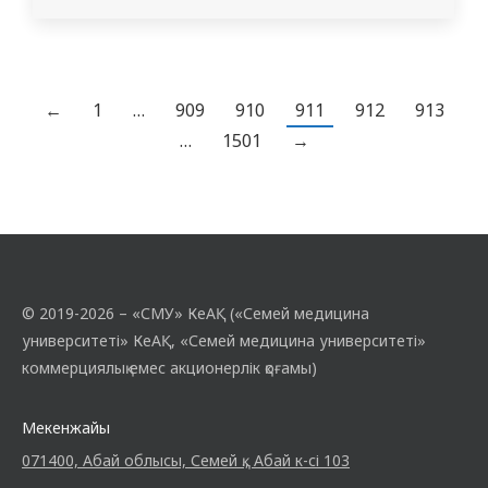
атындағы жүрек-тамыр және торакалды
хирургия кафедра меңгерушісінің м. а.
Иманбаев М.Н., «Жұқтырған трофикалық
жаралар мен аяқ-қол гангреналары бар
←
1
…
909
910
911
912
913
науқастарды басқару тактикасы»
…
1501
→
тақырыбында…
© 2019-2026 – «СМУ» КеАҚ («Семей медицина
университеті» КеАҚ, «Семей медицина университеті»
коммерциялық емес акционерлік қоғамы)
Мекенжайы
071400, Абай облысы, Семей қ., Абай к-сі 103