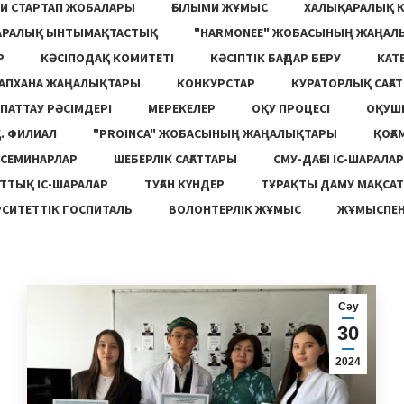
И СТАРТАП ЖОБАЛАРЫ
ҒЫЛЫМИ ЖҰМЫС
ХАЛЫҚАРАЛЫҚ 
АРАЛЫҚ ЫНТЫМАҚТАСТЫҚ
"HARMONEE" ЖОБАСЫНЫҢ ЖАҢАЛ
Р
КӘСІПОДАҚ КОМИТЕТІ
КӘСІПТІК БАҒДАР БЕРУ
КАТ
ТАПХАНА ЖАҢАЛЫҚТАРЫ
КОНКУРСТАР
КУРАТОРЛЫҚ САҒАТ
ПАТТАУ РӘСІМДЕРІ
МЕРЕКЕЛЕР
ОҚУ ПРОЦЕСІ
ОҚУШ
. ФИЛИАЛ
"PROINCA" ЖОБАСЫНЫҢ ЖАҢАЛЫҚТАРЫ
ҚОҒА
СЕМИНАРЛАР
ШЕБЕРЛІК САҒАТТАРЫ
СМУ-ДАҒЫ ІС-ШАРАЛАР
ТТЫҚ ІС-ШАРАЛАР
ТУҒАН КҮНДЕР
ТҰРАҚТЫ ДАМУ МАҚСА
СИТЕТТІК ГОСПИТАЛЬ
ВОЛОНТЕРЛІК ЖҰМЫС
ЖҰМЫСПЕН
Сәу
30
2024