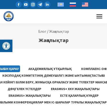
Блог
/
Жаңалықтар
Open toolbar
Жаңалықтар
ЫҒЫН ҚАРАУ
АКАДЕМИЯЛЫҚ ҰТҚЫРЛЫҚ
КОМПЛАЕНС-ОФ
КӘСІПОДАҚ КОМИТЕТІНІҢ ДЕМЕУШІЛІГІ ЖӘНЕ ЫНТЫМАҚТАСТЫҒЫ
 КЕЙІНГІ БІЛІМ БЕРУ, ЖҰМЫСҚА ОРНАЛАСУ ЖƏНЕ ТҮЛЕКТЕР МАНСА
ДӨҢГЕЛЕК ҮСТЕЛДЕР
ERASMUS+ ХКҰ ЖАҢАЛЫҚТАРЫ
ERASMUS+ ЖАҢАЛЫҚТАРЫ
ЕСТЕ ҚАЛАРЛЫҚ КҮНДЕР
ҒЫЛЫМИ КОНФЕРЕНЦИЯЛАР МЕН ІС-ШАРАЛАР ТУРАЛЫ ЖАҢАЛЫҚТАР