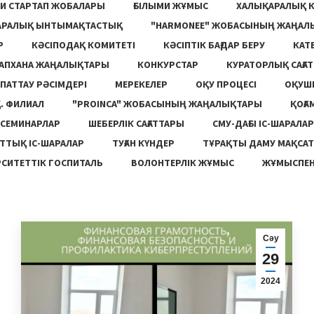
И СТАРТАП ЖОБАЛАРЫ
ҒЫЛЫМИ ЖҰМЫС
ХАЛЫҚАРАЛЫҚ 
АРАЛЫҚ ЫНТЫМАҚТАСТЫҚ
"HARMONEE" ЖОБАСЫНЫҢ ЖАҢАЛ
Р
КӘСІПОДАҚ КОМИТЕТІ
КӘСІПТІК БАҒДАР БЕРУ
КАТ
ТАПХАНА ЖАҢАЛЫҚТАРЫ
КОНКУРСТАР
КУРАТОРЛЫҚ САҒАТ
ПАТТАУ РӘСІМДЕРІ
МЕРЕКЕЛЕР
ОҚУ ПРОЦЕСІ
ОҚУШ
. ФИЛИАЛ
"PROINCA" ЖОБАСЫНЫҢ ЖАҢАЛЫҚТАРЫ
ҚОҒА
СЕМИНАРЛАР
ШЕБЕРЛІК САҒАТТАРЫ
СМУ-ДАҒЫ ІС-ШАРАЛАР
ТТЫҚ ІС-ШАРАЛАР
ТУҒАН КҮНДЕР
ТҰРАҚТЫ ДАМУ МАҚСА
СИТЕТТІК ГОСПИТАЛЬ
ВОЛОНТЕРЛІК ЖҰМЫС
ЖҰМЫСПЕН
Сәу
29
2024