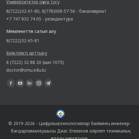
Университетке оқуға түсу
8(7222)32-61-80, 8(778)008-57-56 - бакалавриат
+7 747 832 74 05 - резидентура
Мемлекеттік сатып алу
8(7222)32-65-81
Біліктілікті арттыру
8 (7222) 32 88 20 (ішкі 1073)
doctor@smu.edu.kz
Find us on:
© 2019-2026 -
Цифрлық технологиялар бөлімінің
инженер-
бағдарламалаушысы
Диас Егизеков
әзірлеп техникалық
қолдау көрсетуде.