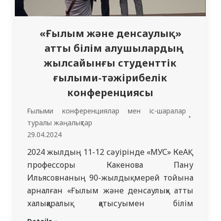
«Ғылым және денсаулық»
атты білім алушылардың
жылсайынғы студенттік
ғылыми-тәжірибелік
конференциясы
Ғылыми конференциялар мен іс-шаралар
туралы жаңалықтар
29.04.2024
2024 жылдың 11-12 сәуірінде «МУС» КеАҚ
профессоры Какенова Пану
Ильясовнаның 90-жылдық мерей тойына
арналған «Ғылым және денсаулық» атты
халықаралық қатысуымен білім
алушылардың жылсайынғы 66-шы