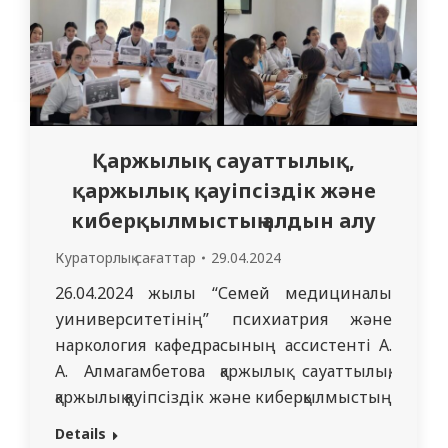
Қаржылық сауаттылық,
қаржылық қауіпсіздік және
киберқылмыстың алдын алу
Кураторлық сағаттар
29.04.2024
26.04.2024 жылы “Семей медициналық
уиниверситетінің” психиатрия және
наркология кафедрасының ассистенті А.
А. Алмагамбетова қаржылық сауаттылық,
қаржылық қауіпсіздік және киберқылмыстың
алдын алу мәселелеріне арналған
Details