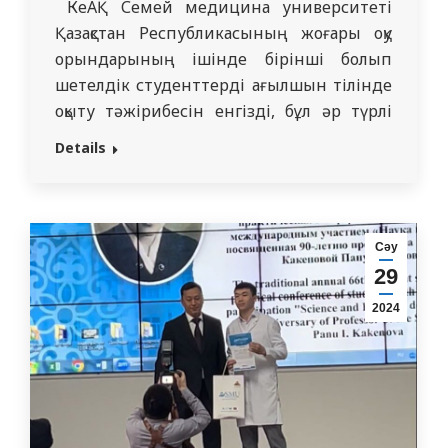
КеАҚ Семей медицина университеті
Қазақстан Республикасының жоғары оқу
орындарының ішінде бірінші болып
шетелдік студенттерді ағылшын тілінде
оқыту тәжірибесін енгізді, бұл әр түрлі
елдерден, негізінен Үндістан мен
Details
Пәкістаннан келген талапкерлердің
үлкен легін әкелді. Университетті
тәмамдаған студенттер үздік дәрігер
және денсаулық сақтау саласының
Сәу
басшылары болып, өз кәсіптік саласында
29
айтарлықтай жетістіктерге жетті,
2024
студенттік шақта, білім алу кезінде, қарым-
қатынаста…