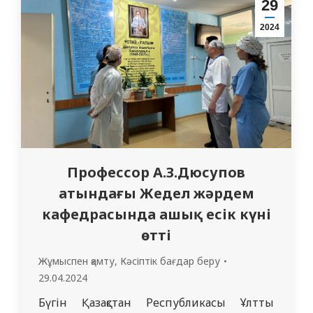
29
глоссарий жіберілді. Сабақбарысында
2024
студенттер әртүрлі тұқым
қуалайтынаурулардың клиникалық
белгілерін орыс тілінде оқыды.Диалогтар
да жұппен құрастырылып,…
Профессор А.З.Дюсупов
атындағы Жедел жәрдем
кафедрасында ашық есік күні
өтті
Жұмыспен қамту
,
Кәсіптік бағдар беру
29.04.2024
Бүгін Қазақстан Республикасы Ұлттық