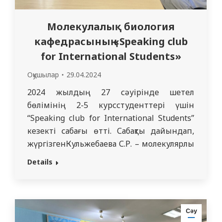
Молекулалық биология
кафедрасының «Speaking club
for International Students»
Оқушылар
29.04.2024
2024 жылдың 27 сәуірінде шетел
бөлімінің 2-5 курсстуденттері үшін
“Speaking club for International Students”
кезекті сабағы өтті. Сабақты дайындап,
жүргізгенКульжебаева С.Р. – молекулярлық
биология жәнемедициналық генетика
Details
кафедрасының оқытушысы.Қазақстан
Республикасы Ұлттық ғылым
академиясыныңакадемигі Раисов Т.Қ.
Тыңдаушыларға алдын ала
Сәу
ағылшынжәне орыс тілдеріндегі