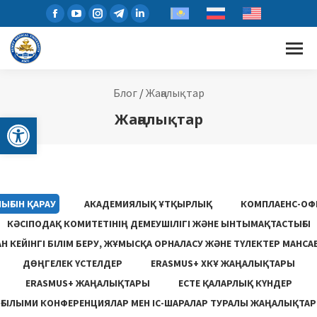
Блог
/
Жаңалықтар
Open toolbar
Жаңалықтар
ЫҒЫН ҚАРАУ
АКАДЕМИЯЛЫҚ ҰТҚЫРЛЫҚ
КОМПЛАЕНС-ОФ
КӘСІПОДАҚ КОМИТЕТІНІҢ ДЕМЕУШІЛІГІ ЖӘНЕ ЫНТЫМАҚТАСТЫҒЫ
 КЕЙІНГІ БІЛІМ БЕРУ, ЖҰМЫСҚА ОРНАЛАСУ ЖƏНЕ ТҮЛЕКТЕР МАНСА
ДӨҢГЕЛЕК ҮСТЕЛДЕР
ERASMUS+ ХКҰ ЖАҢАЛЫҚТАРЫ
ERASMUS+ ЖАҢАЛЫҚТАРЫ
ЕСТЕ ҚАЛАРЛЫҚ КҮНДЕР
ҒЫЛЫМИ КОНФЕРЕНЦИЯЛАР МЕН ІС-ШАРАЛАР ТУРАЛЫ ЖАҢАЛЫҚТАР