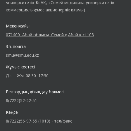
университеті» КеАҚ, «Семей медицина университеті»
коммерциялық емес акционерлік қоғамы)
Мекенжайы
071400, Абай облысы, Семей қ., Абай к-сі 103
Эл. пошта
smu@smu.edu.kz
Жұмыс кестесі
Дс. – Жм. 08:30–17:30
Ректордың қабылдау бөлмесі
8(7222)52-22-51
Кеңсе
8(7222)56-97-55 (1018) - тел/факс