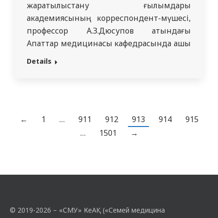
жаратылыстану ғылымдары
академиясының корреспондент-мүшесі,
профессор А.З.Дюсупов атындағы
Апаттар медицинасы кафедрасында ашық
есік күні өтуде. Бұл іс-шараның мақсаты:
Details
«Жалпы дәрігерлік практика»
мамандығы бойынша интернатураның
түлектеріне резидентураға түсу
бойынша кәсіптік бағдар беру жұмысы.
Студенттер резидентураның білім беру
←
1
…
911
912
913
914
915
бағдарламаларымен, оқу шарттарымен
…
1501
→
және клиникалық орындармен танысады.
Академиялық және клиникалық
тәлімгерлер құрамы ұсынылған.
Қызықтырған сұрақтарға жауаптар…
© 2019-2026 – «СМУ» КеАҚ («Семей медицина