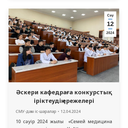
болды. Баяндамашылар семинарға
қатысушылардың назарына
Сәу
Хеликобактериоздың асқазан (пилорус)
12
және он екі елі ішек пилорасын
2024
зақымдайтын жұқпалы ауру екенін
айтты. Бұл аурудың қоздырғышы…
Әскери кафедраға конкурстық
іріктеудің ережелері
СМУ-дағы іс-шаралар
12.04.2024
10 сәуір 2024 жылы «Семей медицина