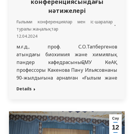
конференциясындағы
нәтижелері
Ғылыми конференциялар мен іс-шаралар
туралы жаңалықтар
12.04.2024
м.ғ.д., проф. С.О.Тапбергенов
атындағы биохимия және химиялық
пәндер кафедрасыныңСМУ КеАҚ
профессоры Какенова Пану Ильясовнаның
90-жылдығына арналған «Ғылым және
денсаулық» халықаралық қатысуымен
Details
білім алушылардың ғылыми-практикалық
конференциясындағы нәтижелері. М.ғ.д.,
проф. С.О.Тапбергенов атындағы
биохимия және химиялық пәндер
Сәу
кафедрасында студенттердің ғылыми-
12
зерттеу жұмыстарын ұйымдастырудың