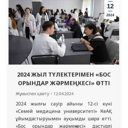
отырып, халықаралық қатысумен
12
ғылыми-практикалық конференцияға
2024
белсенді қатысты: Ж. М. Әбішев, А. А.
Мақсат(3122 ЖМ), 1…
2024 ЖЫЛ ТҮЛЕКТЕРІМЕН «БОС
ОРЫНДАР ЖӘРМЕҢКЕСІ» ӨТТІ
Жұмыспен қамту
12.04.2024
2024 жылғы сәуір айыны 12-сі күні
«Семей медицина университеті» КеАҚ
ұйымдастыруымен ауқымды шара өтті.
«Бос орындар жәрмеңкесі» дәстүрлі