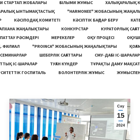
И СТАРТАП ЖОБАЛАРЫ
ҒЫЛЫМИ ЖҰМЫС
ХАЛЫҚАРАЛЫҚ 
АРАЛЫҚ ЫНТЫМАҚТАСТЫҚ
"HARMONEE" ЖОБАСЫНЫҢ ЖАҢАЛ
Р
КӘСІПОДАҚ КОМИТЕТІ
КӘСІПТІК БАҒДАР БЕРУ
КАТ
ТАПХАНА ЖАҢАЛЫҚТАРЫ
КОНКУРСТАР
КУРАТОРЛЫҚ САҒАТ
ПАТТАУ РӘСІМДЕРІ
МЕРЕКЕЛЕР
ОҚУ ПРОЦЕСІ
ОҚУШ
. ФИЛИАЛ
"PROINCA" ЖОБАСЫНЫҢ ЖАҢАЛЫҚТАРЫ
ҚОҒА
СЕМИНАРЛАР
ШЕБЕРЛІК САҒАТТАРЫ
СМУ-ДАҒЫ ІС-ШАРАЛАР
ТТЫҚ ІС-ШАРАЛАР
ТУҒАН КҮНДЕР
ТҰРАҚТЫ ДАМУ МАҚСА
СИТЕТТІК ГОСПИТАЛЬ
ВОЛОНТЕРЛІК ЖҰМЫС
ЖҰМЫСПЕН
Сәу
15
2024