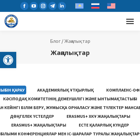
Блог
/
Жаңалықтар
Open toolbar
Жаңалықтар
ЫҒЫН ҚАРАУ
АКАДЕМИЯЛЫҚ ҰТҚЫРЛЫҚ
КОМПЛАЕНС-ОФ
КӘСІПОДАҚ КОМИТЕТІНІҢ ДЕМЕУШІЛІГІ ЖӘНЕ ЫНТЫМАҚТАСТЫҒЫ
 КЕЙІНГІ БІЛІМ БЕРУ, ЖҰМЫСҚА ОРНАЛАСУ ЖƏНЕ ТҮЛЕКТЕР МАНСА
ДӨҢГЕЛЕК ҮСТЕЛДЕР
ERASMUS+ ХКҰ ЖАҢАЛЫҚТАРЫ
ERASMUS+ ЖАҢАЛЫҚТАРЫ
ЕСТЕ ҚАЛАРЛЫҚ КҮНДЕР
ҒЫЛЫМИ КОНФЕРЕНЦИЯЛАР МЕН ІС-ШАРАЛАР ТУРАЛЫ ЖАҢАЛЫҚТАР