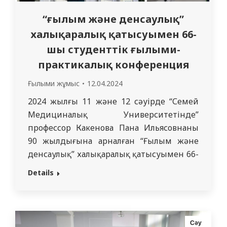
“ғылым және денсаулық”
халықаралық қатысуымен 66-
шы студенттік ғылыми-
практикалық конференция
Ғылыми жұмыс
12.04.2024
2024 жылғы 11 және 12 сәуірде “Семей
Медициналық Университетінде”
профессор Какенова Пана Ильясовнаның
90 жылдығына арналған “Ғылым және
денсаулық” халықаралық қатысуымен 66-
шы студенттік ғылыми-практикалық
Details
конференциясы өтті. 3 және 5 курс
студенттері, психиатрия және
наркология кафедрасының студенттік
ғылыми үйірмесінің мүшелері бола
Сәу