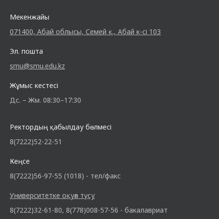
Мекенжайы
071400, Абай облысы, Семей қ., Абай к-сі 103
Эл. пошта
smu@smu.edu.kz
Жұмыс кестесі
Дс. – Жм. 08:30–17:30
Ректордың қабылдау бөлмесі
8(7222)52-22-51
Кеңсе
8(7222)56-97-55 (1018) - тел/факс
Университетке оқуға түсу
8(7222)32-61-80, 8(778)008-57-56 - бакалавриат