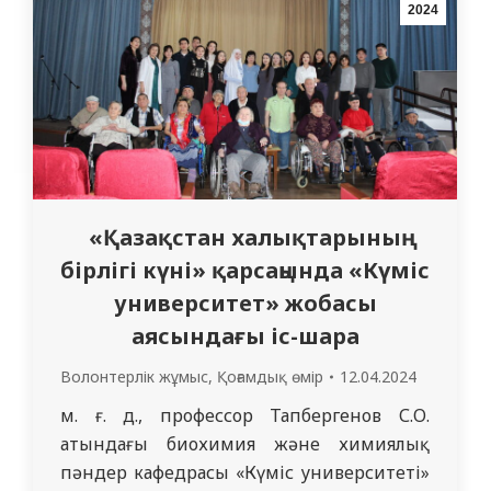
2024
құрамдас және қажетті бөлігі, жұмыс
нәтижесін көрсету және бағалау.
Студенттер өз жұмыстарының
нәтижелерін университетте өткен
ғылыми-тәжірибелік конференцияда
баяндама түрінде ұсынады. Мұндай
мүмкіндік…
«Қазақстан халықтарының
бірлігі күні» қарсаңында «Күміс
университет» жобасы
аясындағы іс-шара
Волонтерлік жұмыс
,
Қоғамдық өмір
12.04.2024
м. ғ. д., профессор Тапбергенов С.О.
атындағы биохимия және химиялық
пәндер кафедрасы «Күміс университеті»