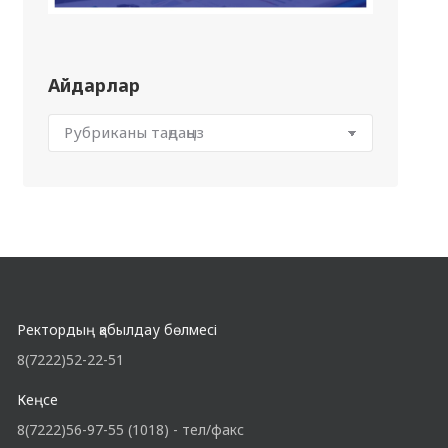
Айдарлар
Ректордың қабылдау бөлмесі
8(7222)52-22-51
Кеңсе
8(7222)56-97-55 (1018) - тел/факс