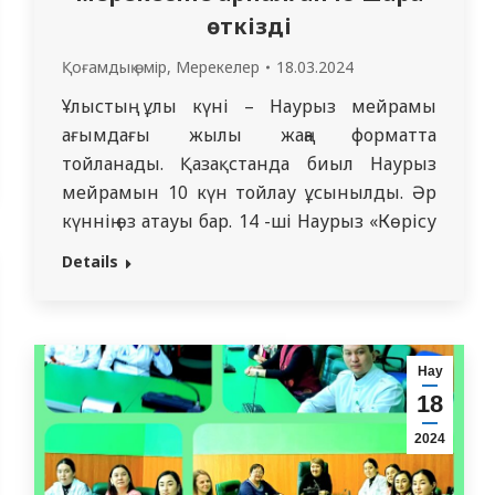
өткізді
Қоғамдық өмір
,
Мерекелер
18.03.2024
Ұлыстың ұлы күні – Наурыз мейрамы
ағымдағы жылы жаңа форматта
тойланады. Қазақстанда биыл Наурыз
мейрамын 10 күн тойлау ұсынылды. Әр
күннің өз атауы бар. 14 -ші Наурыз «Көрісу
күні – Амал мерекесі». Өскемен филиалы
Details
Жалпы дәрігерлік тәжірибе кафедрасының
профессорлық -оқытушылық құрамы
Көрісу мерекесіне орай іс-шара өткізді.
Төс қағысып көрісіп, жыл берекелі
Нау
болсын деп, бір-біріне тілектерін…
18
2024