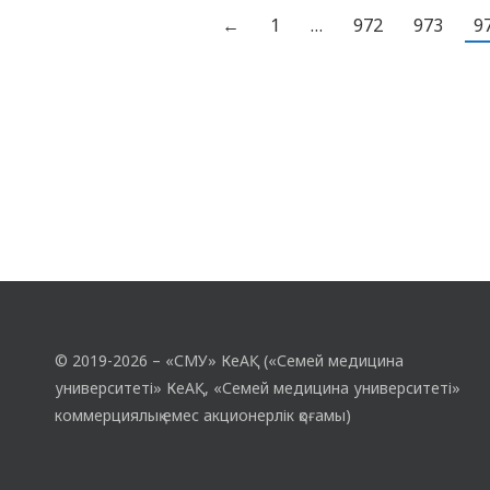
«Павлодар қаласының отбасылық үлгідегі
←
1
…
972
973
9
балалар ауылына» барды. Директормен
жолығудың мақсаты алдын-ала
талқыланғаннан кейін балалармен
кездесу жоспарланды. Мекеменің
директоры балалардың оқуға деген…
© 2019-2026 – «СМУ» КеАҚ («Семей медицина
университеті» КеАҚ, «Семей медицина университеті»
коммерциялық емес акционерлік қоғамы)