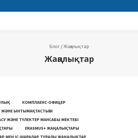
Блог
/
Жаңалықтар
Жаңалықтар
РЛЫҚ
КОМПЛАЕНС-ОФИЦЕР
ГІ ЖӘНЕ ЫНТЫМАҚТАСТЫҒЫ
АСУ ЖƏНЕ ТҮЛЕКТЕР МАНСАБЫ МЕКТЕБІ
ҚТАРЫ
ERASMUS+ ЖАҢАЛЫҚТАРЫ
Р МЕН ІС-ШАРАЛАР ТУРАЛЫ ЖАҢАЛЫҚТАР