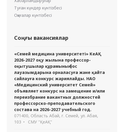
Хабарландырулар
Туған күндер күнтізбесі
Оқиғалар күнтізбесі
Соңғы вакансиялар
«Семей медицина университеті» КеАҚ
2026-2027 оқу жылына профессор-
оқытушылар құрамының бос
лауазымдарына орналасуға және қайта
сайлауға конкурс жариялайды. НАО
«Медицинский университет Семей»
объявляет конкурс на замещение и/или
переизбрание вакантных должностей
профессорско-преподавательского
состава на 2026-2027 учебный год.
071400, Область Абай, г. Семей, ул. Абая,
103
СМУ "ҚеАҚ"