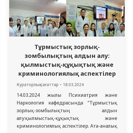
Тұрмыстық зорлық-
зомбылықтың алдын алу:
қылмыстық-құқықтық және
криминологиялық аспектілер
Кураторлық сағаттар
18.03.2024
14.03.2024 жылы Психиатрия және
Наркология кафедрасында “Тұрмыстық
зорлық-зомбылықтың алдын
алу:қылмыстық-құқықтық және
криминологиялық аспектілер. Ата-аналық