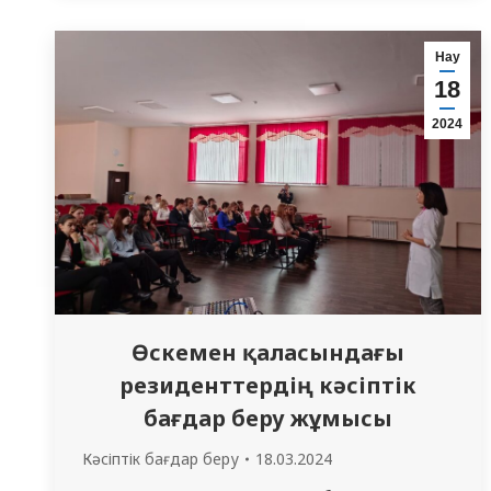
арналған көрмелерге экскурсия жүргізді.
Мұражайға барудағы мақсаты –
Нау
оқушылардың Абай Құнанбаевтың тарихын
18
зерделеуге деген қызығушылығын ояту
2024
және өскелең ұрпақтың бойына
патриоттық, еліне деген…
Өскемен қаласындағы
резиденттердің кәсіптік
бағдар беру жұмысы
Кәсіптік бағдар беру
18.03.2024