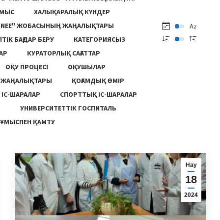
ҰМЫС
ХАЛЫҚАРАЛЫҚ КҮНДЕР
ONEE" ЖОБАСЫНЫҢ ЖАҢАЛЫҚТАРЫ
ПТІК БАҒДАР БЕРУ
КАТЕГОРИЯСЫЗ
АР
КУРАТОРЛЫҚ САҒАТТАР
ОҚУ ПРОЦЕСІ
ОҚУШЫЛАР
Ң ЖАҢАЛЫҚТАРЫ
ҚОҒАМДЫҚ ӨМІР
 ІС-ШАРАЛАР
СПОРТТЫҚ ІС-ШАРАЛАР
Ы
УНИВЕРСИТЕТТІК ГОСПИТАЛЬ
ҰМЫСПЕН ҚАМТУ
Нау
18
2024