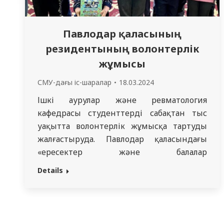
Павлодар қаласының
резидентының волонтерлік
жұмысы
СМУ-дағы іс-шаралар
18.03.2024
Ішкі аурулар және ревматология
кафедрасы студенттерді сабақтан тыс
уақытта волонтерлік жұмысқа тартуды
жалғастыруда. Павлодар қаласындағы
«ересектер және балалар
гастроэнтерологиясы» мамандығының 2
Details
курс резидентi, Аманжолова Г.Е.,
тағамтану циклі барысында
академикалық тәлімгері профессор
Жумадилова З.К. жетекшілігімен