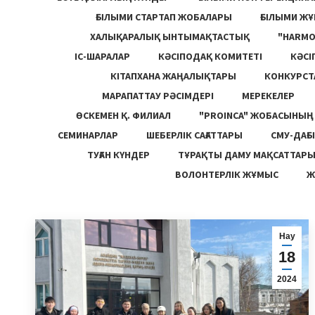
ҒЫЛЫМИ СТАРТАП ЖОБАЛАРЫ
ҒЫЛЫМИ Ж
ХАЛЫҚАРАЛЫҚ ЫНТЫМАҚТАСТЫҚ
"HARM
ІС-ШАРАЛАР
КӘСІПОДАҚ КОМИТЕТІ
КӘСІ
КІТАПХАНА ЖАҢАЛЫҚТАРЫ
КОНКУРСТ
МАРАПАТТАУ РӘСІМДЕРІ
МЕРЕКЕЛЕР
ӨСКЕМЕН Қ. ФИЛИАЛ
"PROINCA" ЖОБАСЫНЫ
СЕМИНАРЛАР
ШЕБЕРЛІК САҒАТТАРЫ
СМУ-ДАҒЫ
ТУҒАН КҮНДЕР
ТҰРАҚТЫ ДАМУ МАҚСАТТАР
ВОЛОНТЕРЛІК ЖҰМЫС
Ж
Нау
18
2024