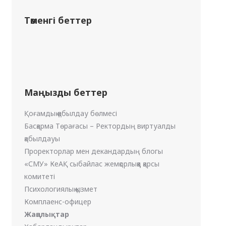
Төменгі беттер
Маңызды беттер
Қоғамдық қабылдау бөлмесі
Басқарма Төрағасы – Ректордың виртуалды
қабылдауы
Проректорлар мен декандардың блогы
«СМУ» КеАҚ сыбайлас жемқорлыққа қарсы
комитеті
Психологиялық қызмет
Комплаенс-офицер
Жаңалықтар