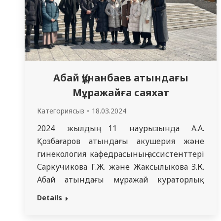
Абай Құнанбаев атындағы
Мұражайға саяхат
Категориясыз
18.03.2024
2024 жылдың 11 наурызында А.А.
Қозбағаров атындағы акушерия және
гинекология кафедрасының ассистенттері
Саркучикова Г.Ж. және Жаксылыкова З.К.
Абай атындағы мұражай кураторлық
топтармен бірлесіп барды. Шара
Details
барысында мұражай қызметкерлері
Абайдың өмірі мен шығармашылығына