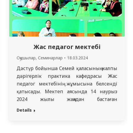
Жас педагог мектебі
Оқушылар
,
Семинарлар
18.03.2024
Дәстүр бойынша Семей қаласының жалпы
дәрігерлік практика кафедрасы Жас
педагог мектебінің жұмысына белсенді
қатысады. Мектеп аясында 14 наурыз
2024 жылы жаңадан бастаған
оқытушыларға арналған екі семинар өтті.
Details
Семинарлар университеттің жас
қызметкерлеріне ғана емес, сонымен
қатар Өскемен мен Павлодар