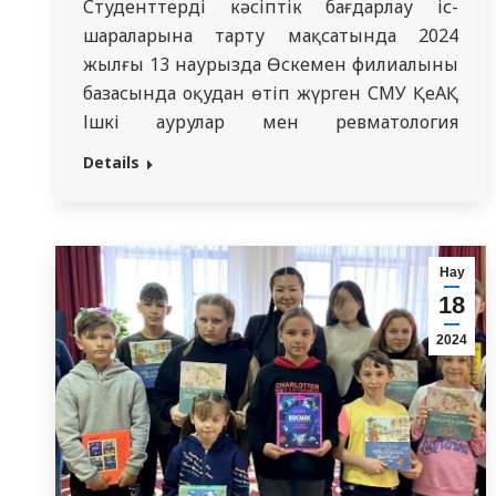
Студенттерді кәсіптік бағдарлау іс-
шараларына тарту мақсатында 2024
жылғы 13 наурызда Өскемен филиалының
базасында оқудан өтіп жүрген СМУ ҚеАҚ
Ішкі аурулар мен ревматология
кафедрасының «Ересектердің, балалардың
Details
гастроэнтерологиясы» мамандығының 2
оқу жылының резиденттері академиялық
тәлімгер профессор З.К. Жұмаділовамен
бірге «Ашық есік күнін» өткізді.
Нау
Резиденттер Кеукенова Мадина мен
18
Пайзрахманова Сая Өскемен қаласының.
2024
№30 орта мектебінің оқушылары үшін
«Медицинадағы…