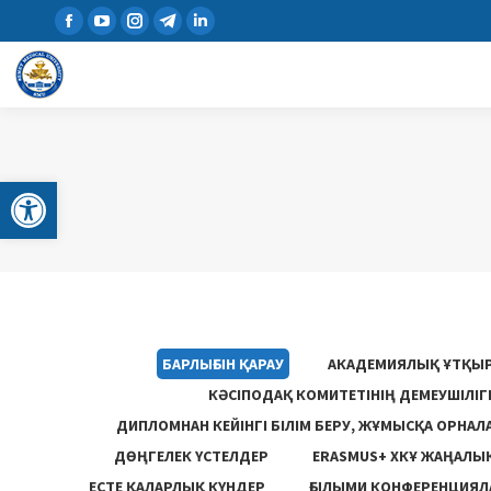
Open toolbar
БАРЛЫҒЫН ҚАРАУ
АКАДЕМИЯЛЫҚ ҰТҚЫ
КӘСІПОДАҚ КОМИТЕТІНІҢ ДЕМЕУШІЛІ
ДИПЛОМНАН КЕЙІНГІ БІЛІМ БЕРУ, ЖҰМЫСҚА ОРНАЛ
ДӨҢГЕЛЕК ҮСТЕЛДЕР
ERASMUS+ ХКҰ ЖАҢАЛЫ
ЕСТЕ ҚАЛАРЛЫҚ КҮНДЕР
ҒЫЛЫМИ КОНФЕРЕНЦИЯЛА