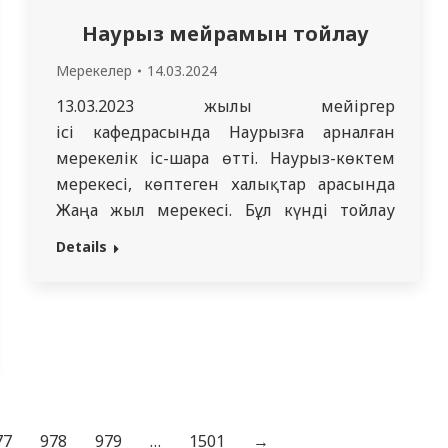
Наурыз мейрамын тойлау
Мерекелер
14.03.2024
13.03.2023 жылы мейіргер
ісі кафедрасында Наурызға арналған
мерекелік іс-шара өтті. Наурыз-көктем
мерекесі, көптеген халықтар арасында
Жаңа жыл мерекесі. Бұл күнді тойлау
дәстүрлері ғасырлар бойы жалғасуда.
Details
Ғалымдардың есептеуі бойынша Наурыз
мерекесіне бірнеше мың жыл. Наурыз-
күн күнтізбесі бойынша жаңару және
жаңа жылдың басталуы мерекесі. Бұл күні
табиғат оянады, жақсылық пен рақым
жерге түседі деп саналады. Наурыз-
жарқын және көңілді мереке.…
77
978
979
…
1501
→