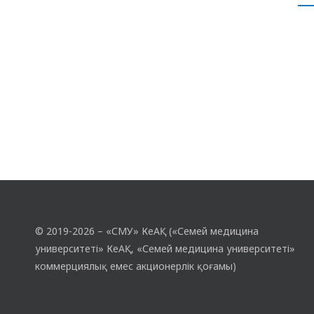
дәстүріндегі ұлттық өнегені бойына
дарыту, елге, жерге, ұлттық мәдениетке
деген сүйіспеншілік сезімін…
© 2019-2026 – «СМУ» КеАҚ («Семей медицина
университеті» КеАҚ, «Семей медицина университеті»
коммерциялық емес акционерлік қоғамы)