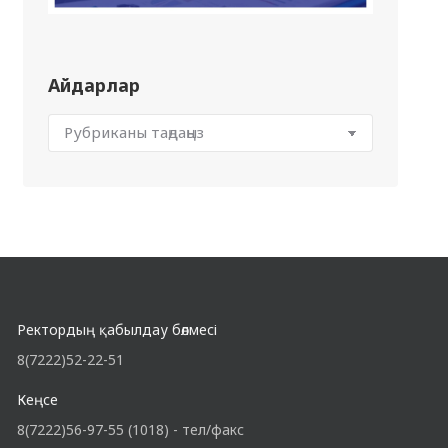
Айдарлар
Ректордың қабылдау бөлмесі
8(7222)52-22-51
Кеңсе
8(7222)56-97-55 (1018) - тел/факс