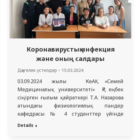
Коронавирустық инфекция
және оның салдары
Дөңгелек үстелдер
15.03.2024
03.09.2024 жылы КеАҚ «Семей
Медициналық университеті» ҚР еңбек
сіңірген ғылым қайраткері Т.А. Назарова
атындағы физиологиялық пәндер
кафедрасы № 4 студенттер үйінде
«Коронавирустық инфекция және оның
Details
салдары» тақырыбында дөңгелек үстел
өткізді. Дөңгелек үстел кафедра