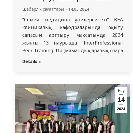
Шеберлік сағаттары
14.03.2024
“Семей медицина университеті” КЕАҚ
клиникалық кафедраларында оқыту
сапасын арттыру мақсатында 2024
жылғы 13 наурызда “InterProfessional
Peer Training ittp (мамандық аралық өзара
оқыту)”шеберлік сыныбы өтті.
Details
Дәріскерлер: м.ғ. к., ішкі аурулар және
ревматология кафедрасы меңгерушісі-
Қасқабаева А. Ш, PhD, ішкі аурулар және
ревматология кафедрасының доцентінің
Нау
м. а. – Қожахметова Д. К. Мақсатты
14
аудитория: “Семей медицина
2024
университеті”КЕАҚ профессорлық-
оқытушылық құрамы…