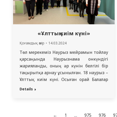
«Ұлттық киім күні»
Қоғамдық өмір
14.03.2024
Төл мерекеміз Наурыз мейрамын тойлау
қарсаңында Наурызнама онкүндігі
жарияланды, оның әр күнін белгілі бір
тақырыпқа арнау ұсынылған. 18 наурыз –
Ұлттық киім күні. Осыған орай Балалар
аурулары пропедевтикасы кафедрасы
Details
профессорлық оқытушылық құрамы
«Ұлттық киім күні» тақырыптық
челленджін бастады. Мақсаты: ұлттық
құндылықты насихаттау, қазақтың салт-
←
1
…
975
976
9