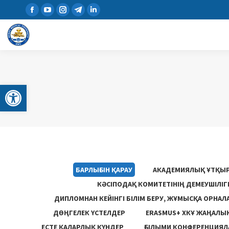
Open toolbar
БАРЛЫҒЫН ҚАРАУ
АКАДЕМИЯЛЫҚ ҰТҚЫ
КӘСІПОДАҚ КОМИТЕТІНІҢ ДЕМЕУШІЛІ
ДИПЛОМНАН КЕЙІНГІ БІЛІМ БЕРУ, ЖҰМЫСҚА ОРНАЛ
ДӨҢГЕЛЕК ҮСТЕЛДЕР
ERASMUS+ ХКҰ ЖАҢАЛЫ
ЕСТЕ ҚАЛАРЛЫҚ КҮНДЕР
ҒЫЛЫМИ КОНФЕРЕНЦИЯЛА