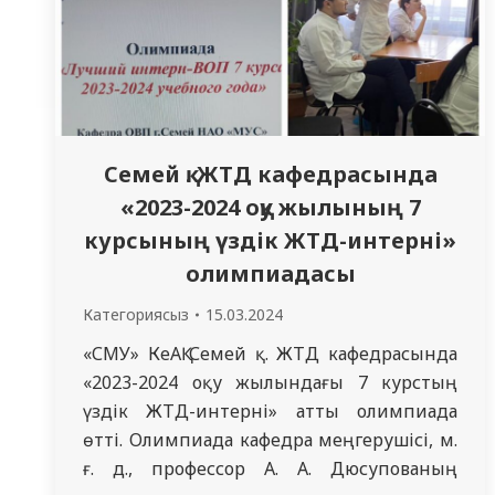
Семей қ. ЖТД кафедрасында
«2023-2024 оқу жылының 7
курсының үздік ЖТД-интерні»
олимпиадасы
Категориясыз
15.03.2024
«СМУ» КеАҚ Семей қ. ЖТД кафедрасында
«2023-2024 оқу жылындағы 7 курстың
үздік ЖТД-интерні» атты олимпиада
өтті. Олимпиада кафедра меңгерушісі, м.
ғ. д., профессор А. А. Дюсупованың