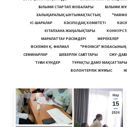
ҒЫЛЫМИ СТАРТАП ЖОБАЛАРЫ
ҒЫЛЫМИ Ж
ХАЛЫҚАРАЛЫҚ ЫНТЫМАҚТАСТЫҚ
"HARM
ІС-ШАРАЛАР
КӘСІПОДАҚ КОМИТЕТІ
КӘСІ
КІТАПХАНА ЖАҢАЛЫҚТАРЫ
КОНКУРСТ
МАРАПАТТАУ РӘСІМДЕРІ
МЕРЕКЕЛЕР
ӨСКЕМЕН Қ. ФИЛИАЛ
"PROINCA" ЖОБАСЫНЫ
СЕМИНАРЛАР
ШЕБЕРЛІК САҒАТТАРЫ
СМУ-ДАҒЫ
ТУҒАН КҮНДЕР
ТҰРАҚТЫ ДАМУ МАҚСАТТАР
ВОЛОНТЕРЛІК ЖҰМЫС
Ж
Нау
15
2024