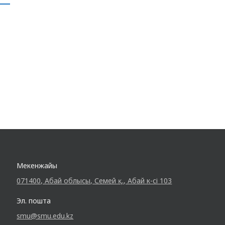
Мекенжайы
071400, Абай облысы, Семей қ., Абай к-сі 103
Эл. пошта
smu@smu.edu.kz