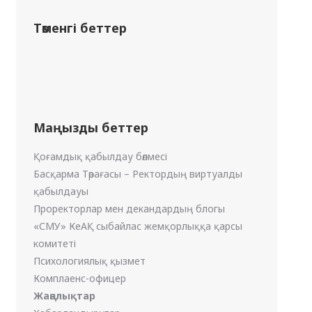
Төменгі беттер
Маңызды беттер
Қоғамдық қабылдау бөлмесі
Басқарма Төрағасы – Ректордың виртуалды
қабылдауы
Проректорлар мен декандардың блогы
«СМУ» КеАҚ сыбайлас жемқорлыққа қарсы
комитеті
Психологиялық қызмет
Комплаенс-офицер
Жаңалықтар