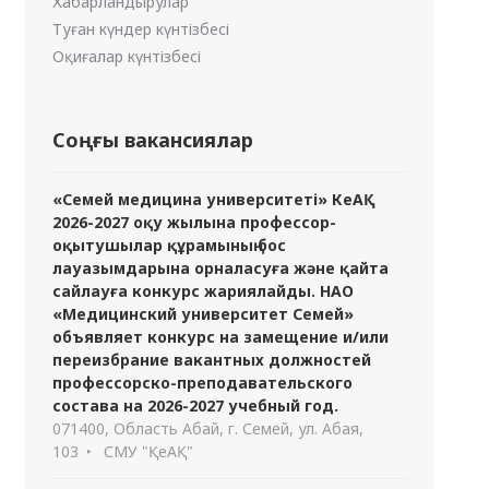
Хабарландырулар
Туған күндер күнтізбесі
Оқиғалар күнтізбесі
Соңғы вакансиялар
«Семей медицина университеті» КеАҚ
2026-2027 оқу жылына профессор-
оқытушылар құрамының бос
лауазымдарына орналасуға және қайта
сайлауға конкурс жариялайды. НАО
«Медицинский университет Семей»
объявляет конкурс на замещение и/или
переизбрание вакантных должностей
профессорско-преподавательского
состава на 2026-2027 учебный год.
071400, Область Абай, г. Семей, ул. Абая,
103
СМУ "ҚеАҚ"