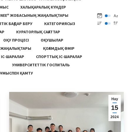
ҰМЫС
ХАЛЫҚАРАЛЫҚ КҮНДЕР
ONEE" ЖОБАСЫНЫҢ ЖАҢАЛЫҚТАРЫ
ПТІК БАҒДАР БЕРУ
КАТЕГОРИЯСЫЗ
АР
КУРАТОРЛЫҚ САҒАТТАР
ОҚУ ПРОЦЕСІ
ОҚУШЫЛАР
Ң ЖАҢАЛЫҚТАРЫ
ҚОҒАМДЫҚ ӨМІР
 ІС-ШАРАЛАР
СПОРТТЫҚ ІС-ШАРАЛАР
Ы
УНИВЕРСИТЕТТІК ГОСПИТАЛЬ
ҰМЫСПЕН ҚАМТУ
Нау
15
2024