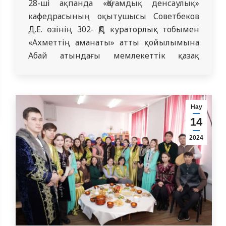
28-ші ақпанда «Қоғамдық денсаулық»
кафедрасының оқытушысы Советбеков
Д.Е. өзінің 302- ҚД кураторлық тобымен
«Ахметтің аманаты» атты қойылымына
Абай атындағы мемлекеттік қазақ
музыкалық драма театрына барып
қайтты. Қойылымда ұлт ұстазы, алаш
қайраткері Ахмет Байтұрсыновтың
шырғалаңға толы өмірі, абақтыдағы
Нау
14
кешкен азабы, шеккен зардабы жан-
жақты бейнеленді. Тағылымы мол
2024
қойылым барлық көрерменнің көңілінен
шықты.