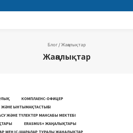
Блог
/
Жаңалықтар
Жаңалықтар
РЛЫҚ
КОМПЛАЕНС-ОФИЦЕР
ГІ ЖӘНЕ ЫНТЫМАҚТАСТЫҒЫ
АСУ ЖƏНЕ ТҮЛЕКТЕР МАНСАБЫ МЕКТЕБІ
ҚТАРЫ
ERASMUS+ ЖАҢАЛЫҚТАРЫ
Р МЕН ІС-ШАРАЛАР ТУРАЛЫ ЖАҢАЛЫҚТАР