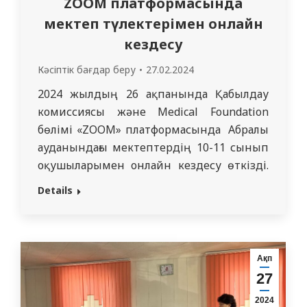
ZOOM платформасында
мектеп түлектерімен онлайн
кездесу
Кәсіптік бағдар беру
27.02.2024
2024 жылдың 26 ​​ақпанында Қабылдау
комиссиясы және Medical Foundation
бөлімі «ZOOM» платформасында Абралы
ауданындағы мектептердің 10-11 сынып
оқушыларымен онлайн кездесу өткізді.
Онлайн кездесуге: КММ «А.Ибраев
Details
атындағы жалпы орта білім беретін
мектеп», «Абралы орта мектебі» КММ,
«С.Бегалин атындағы жалпы орта білім
беретін мектеп» КММ, «Знаменская
Ақп
жалпы орта мектебі» КММ, «Озерки
27
жалпы орта білім беретін мектебі» КММ,
2024