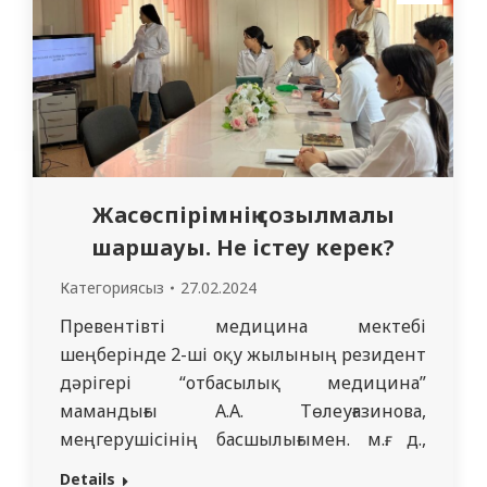
…
Жасөспірімнің созылмалы
шаршауы. Не істеу керек?
Категориясыз
27.02.2024
Превентівті медицина мектебі
шеңберінде 2-ші оқу жылының резидент
дәрігері “отбасылық медицина”
мамандығы А.А. Төлеуғазинова,
меңгерушісінің басшылығымен. м.ғ. д.,
профессор Дюсупова А.А. және м.ғ.к.
Details