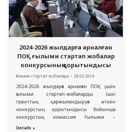
2024-2026 жылдарға арналған
ПОҚ ғылыми стартап жобалар
конкурсының қорытындысы
Ғылыми стартап жобалары
28.02.2024
2024-2026 жылдарға арналған ПОҚ үшін
ғылыми стартап-жобаларды ішкі
гранттық қаржыландыруға өткен
конкурстың қорытындысы бойынша
конкурстық комиссия Ғылыми –
Сараптамалық Кеңес отырысында
Details