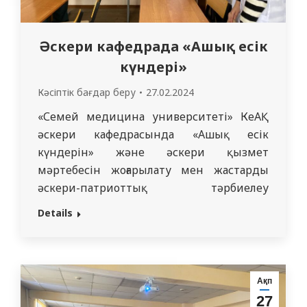
Әскери кафедрада «Ашық есік
күндері»
Кәсіптік бағдар беру
27.02.2024
«Семей медицина университеті» КеАҚ
әскери кафедрасында «Ашық есік
күндерін» және әскери қызмет
мәртебесін жоғарылату мен жастарды
әскери-патриоттық тәрбиелеу
мақсатына бағытталған дөңгелек үстелдер,
Details
конференциялар өткізу дәстүрге
айналған. 2024 жылдың 1 ақпанынан
бастап әскери кафедрада оқу үшін
«Семей медицина университеті» КеАҚ
Ақп
студенттерін іріктеу бойынша кәсіптік
27