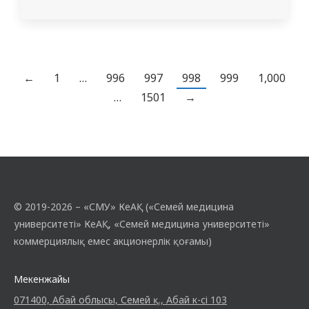
доцент м.а. Әділғожинаның С.М.
тәлімгері, медицина колледжінің
студенттеріне “Жасөспірімнің
созылмалы шаршауы. Не істеу керек?»
дөңгелек үстел өткізілді. Созылмалы
←
1
…
996
997
998
999
1,000
шаршау синдромы жасөспірім кезінде
…
1501
→
адам өмірінің жоғарылауына байланысты
пайда болады. Адамның жүйке жүйесіне
психоэмоционалды…
© 2019-2026 – «СМУ» КеАҚ («Семей медицина
университеті» КеАҚ, «Семей медицина университеті»
коммерциялық емес акционерлік қоғамы)
Мекенжайы
071400, Абай облысы, Семей қ., Абай к-сі 103