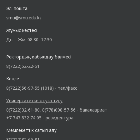
Эл. пошта
smu@smu.edu.kz
Жұмыс кестесі
Дс. – Жм. 08:30–17:30
Ректордың қабылдау бөлмесі
8(7222)52-22-51
Кеңсе
8(7222)56-97-55 (1018) - тел/факс
Университетке оқуға түсу
8(7222)32-61-80, 8(778)008-57-56 - бакалавриат
+7 747 832 74 05 - резидентура
Мемлекеттік сатып алу
8(7222)32-65-81