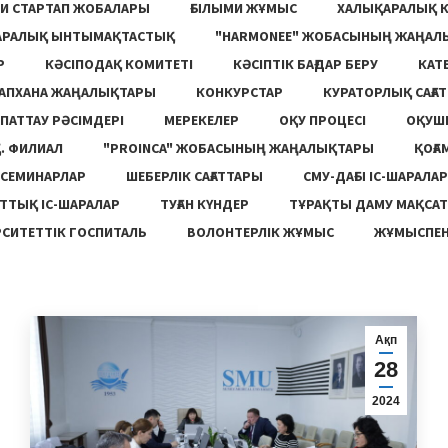
И СТАРТАП ЖОБАЛАРЫ
ҒЫЛЫМИ ЖҰМЫС
ХАЛЫҚАРАЛЫҚ 
АРАЛЫҚ ЫНТЫМАҚТАСТЫҚ
"HARMONEE" ЖОБАСЫНЫҢ ЖАҢАЛ
Р
КӘСІПОДАҚ КОМИТЕТІ
КӘСІПТІК БАҒДАР БЕРУ
КАТ
ТАПХАНА ЖАҢАЛЫҚТАРЫ
КОНКУРСТАР
КУРАТОРЛЫҚ САҒАТ
ПАТТАУ РӘСІМДЕРІ
МЕРЕКЕЛЕР
ОҚУ ПРОЦЕСІ
ОҚУШ
. ФИЛИАЛ
"PROINCA" ЖОБАСЫНЫҢ ЖАҢАЛЫҚТАРЫ
ҚОҒА
СЕМИНАРЛАР
ШЕБЕРЛІК САҒАТТАРЫ
СМУ-ДАҒЫ ІС-ШАРАЛАР
ТТЫҚ ІС-ШАРАЛАР
ТУҒАН КҮНДЕР
ТҰРАҚТЫ ДАМУ МАҚСА
СИТЕТТІК ГОСПИТАЛЬ
ВОЛОНТЕРЛІК ЖҰМЫС
ЖҰМЫСПЕН
Ақп
28
2024