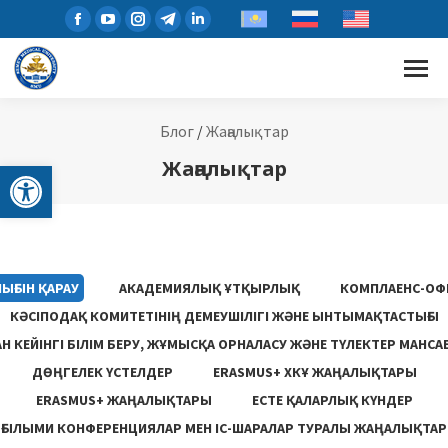
Блог
/
Жаңалықтар
Open toolbar
Жаңалықтар
ЫҒЫН ҚАРАУ
АКАДЕМИЯЛЫҚ ҰТҚЫРЛЫҚ
КОМПЛАЕНС-ОФ
КӘСІПОДАҚ КОМИТЕТІНІҢ ДЕМЕУШІЛІГІ ЖӘНЕ ЫНТЫМАҚТАСТЫҒЫ
 КЕЙІНГІ БІЛІМ БЕРУ, ЖҰМЫСҚА ОРНАЛАСУ ЖƏНЕ ТҮЛЕКТЕР МАНСА
ДӨҢГЕЛЕК ҮСТЕЛДЕР
ERASMUS+ ХКҰ ЖАҢАЛЫҚТАРЫ
ERASMUS+ ЖАҢАЛЫҚТАРЫ
ЕСТЕ ҚАЛАРЛЫҚ КҮНДЕР
ҒЫЛЫМИ КОНФЕРЕНЦИЯЛАР МЕН ІС-ШАРАЛАР ТУРАЛЫ ЖАҢАЛЫҚТАР