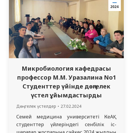
бағдар беру жұмыстары басталды. Аталған
2024
іс-шаралар білім алушыларда жоғары
патриоттық сананы, Отанды…
Микробиология кафедрасы
профессор М.М. Уразалина No1
Студенттер үйінде дөңгелек
үстел ұйымдастырды
Дөңгелек үстелдер
27.02.2024
Семей медицина университеті КеАҚ
студенттер үйлеріндегі сенбілік іс-
шаралар жоспарына сәйкес 2024 жылдың