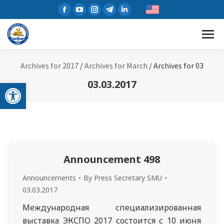
Facebook
YouTube
Instagram
Telegram
Linkedin
page
page
page
page
page
opens
opens
opens
opens
opens
in
in
in
in
in
new
new
new
new
new
Archives for 2017
/
Archives for March
/
Archives for 03
window
window
window
window
window
Open toolbar
03.03.2017
Announcement 498
Announcements
By
Press Secretary SMU
03.03.2017
Международная специализированная
выставка ЭКСПО 2017 состоится с 10 июня