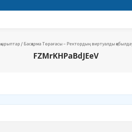
ақырыптар
/
Басқарма Төрағасы – Ректордың виртуалды қабылда
FZMrKHPaBdJEeV