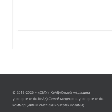
© 2019-2026 – «СМУ» КеАҚ («Семей медицина
университеті» КеАҚ, «Семей медицина университеті»
коммерциялық емес акционерлік қоғамы)