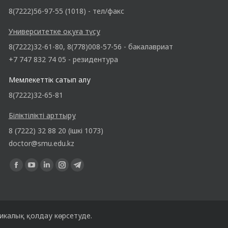
8(7222)56-97-55 (1018) - тел/факс
Университетке оқуға түсу
8(7222)32-61-80, 8(778)008-57-56 - бакалавриат
+7 747 832 74 05 - резидентура
Мемлекеттік сатып алу
8(7222)32-65-81
Біліктілікті арттыру
8 (7222) 32 88 20 (ішкі 1073)
doctor@smu.edu.kz
Find us on:
Facebook
YouTube
Linkedin
Instagram
Telegram
page
page
page
page
page
opens
opens
opens
opens
opens
in
in
in
in
in
никалық қолдау көрсетуде.
new
new
new
new
new