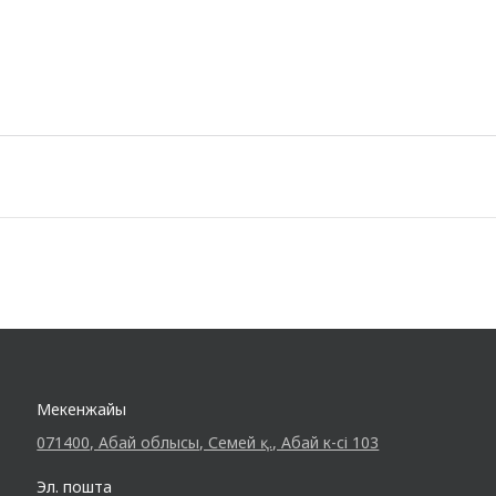
Мекенжайы
071400, Абай облысы, Семей қ., Абай к-сі 103
Эл. пошта