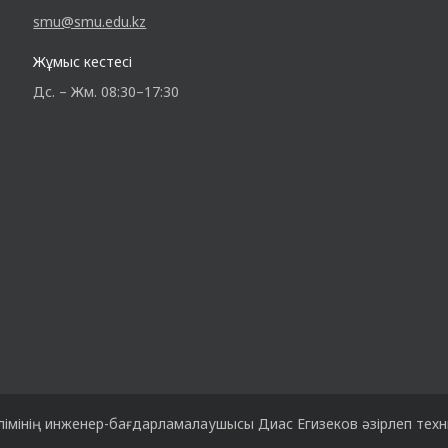
smu@smu.edu.kz
Жұмыс кестесі
Дс. – Жм. 08:30–17:30
імінің
инженер-бағдарламалаушысы
Диас Егизеков
әзірлеп тех