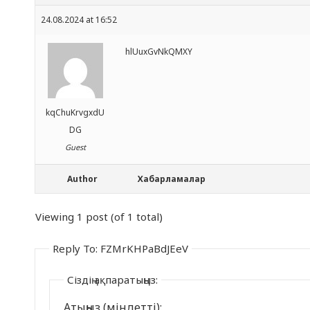
24.08.2024 at 16:52
hlUuxGvNkQMXY
kqChuKrvgxdU
DG
Guest
Author
Хабарламалар
Viewing 1 post (of 1 total)
Reply To: FZMrKHPaBdJEeV
Сіздің ақпаратыңыз:
Атыңыз (міндетті):