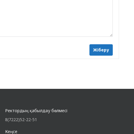
Жіберу
Ректордың қабылдау бөлмесі
8(7222)52-22-51
Кеңсе