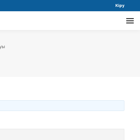
Кіру
уы