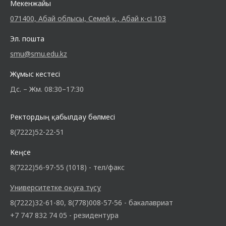
Мекенжайы
071400, Абай облысы, Семей қ., Абай к-сі 103
Эл. пошта
smu@smu.edu.kz
Жұмыс кестесі
Дс. – Жм. 08:30–17:30
Ректордың қабылдау бөлмесі
8(7222)52-22-51
Кеңсе
8(7222)56-97-55 (1018) - тел/факс
Университетке оқуға түсу
8(7222)32-61-80, 8(778)008-57-56 - бакалавриат
+7 747 832 74 05 - резидентура