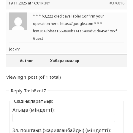
19.11.2025 at 16:01
#376816
REPLY
* * * $3,222 credit available! Confirm your
operation here: https://google.com * * *
hs=2843bbea1889a90b141a5409d95de45e* ххх*
Guest
joc7rv
Author
Хабарламалар
Viewing 1 post (of 1 total)
Reply To: h8xnt7
Сіздің ақпаратыңыз:
Атыңыз (міндетті):
Эл. поштаңыз (жарияланбайды) (міндетті):