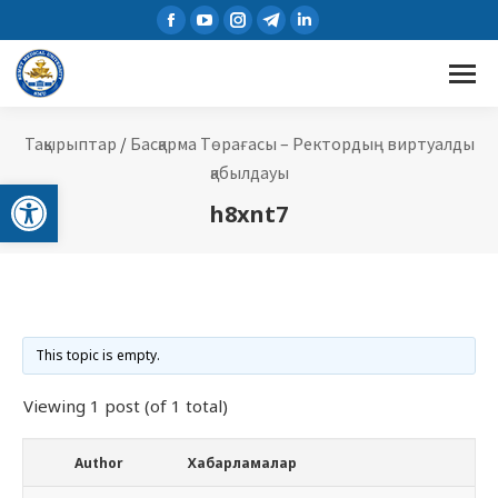
Facebook
YouTube
Instagram
Telegram
Linkedin
page
page
page
page
page
opens
opens
opens
opens
opens
in
in
in
in
in
new
new
new
new
new
Тақырыптар
/
Басқарма Төрағасы – Ректордың виртуалды
window
window
window
window
window
қабылдауы
Open toolbar
h8xnt7
This topic is empty.
Viewing 1 post (of 1 total)
Author
Хабарламалар