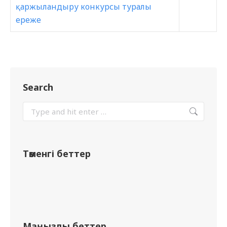
қаржыландыру конкурсы туралы
ереже
Search
Төменгі беттер
Маңызды беттер