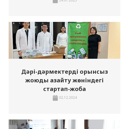
24.01.2025
Дәрі-дәрмектерді орынсыз
жоюды азайту жөніндегі
стартап-жоба
02.12.2024