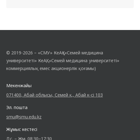
© 2019-2026 – «СМУ» КеАҚ («Семей медицина
университеті» КеАҚ, «Семей медицина университеті»
коммерциялық емес акционерлік қоғамы)
Мекенжайы
071400, Абай облысы, Семей қ., Абай к-сі 103
Эл. пошта
smu@smu.edu.kz
Жұмыс кестесі
Дс. – Жм. 08:30–17:30