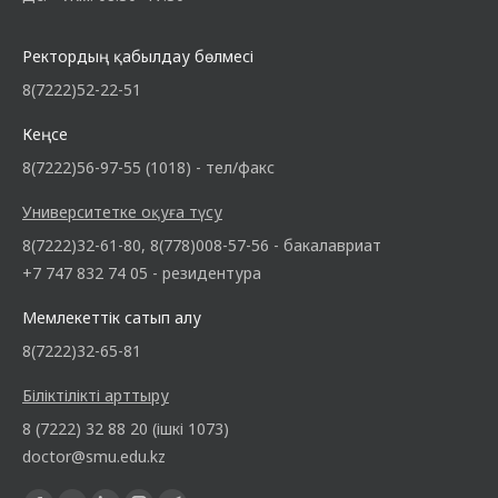
Ректордың қабылдау бөлмесі
8(7222)52-22-51
Кеңсе
8(7222)56-97-55 (1018) - тел/факс
Университетке оқуға түсу
8(7222)32-61-80, 8(778)008-57-56 - бакалавриат
+7 747 832 74 05 - резидентура
Мемлекеттік сатып алу
8(7222)32-65-81
Біліктілікті арттыру
8 (7222) 32 88 20 (ішкі 1073)
doctor@smu.edu.kz