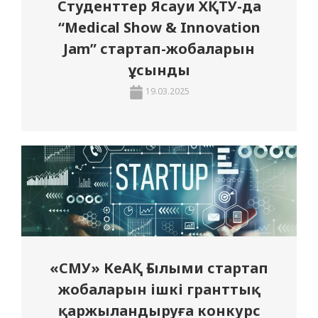
Студенттер Ясауи ХҚТУ-да
“Medical Show & Innovation
Jam” стартап-жобаларын
ұсынды
19.03.2025
«СМУ» КеАҚ Ғылыми стартап
жобаларын ішкі гранттық
қаржыландыруға конкурс