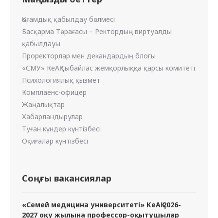
Қоғамдық қабылдау бөлмесі
Басқарма Төрағасы – Ректордың виртуалды
қабылдауы
Проректорлар мен декандардың блогы
«СМУ» КеАҚ сыбайлас жемқорлыққа қарсы комитеті
Психологиялық қызмет
Комплаенс-офицер
Жаңалықтар
Хабарландырулар
Туған күндер күнтізбесі
Оқиғалар күнтізбесі
Соңғы вакансиялар
«Семей медицина университеті» КеАҚ 2026-
2027 оқу жылына профессор-оқытушылар