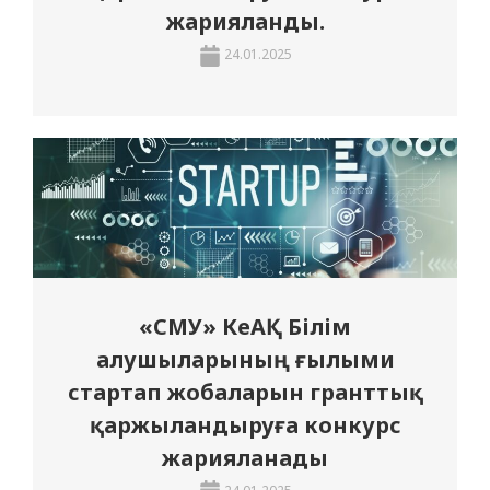
жарияланды.
24.01.2025
«СМУ» КеАҚ Білім
алушыларының ғылыми
стартап жобаларын гранттық
қаржыландыруға конкурс
жарияланады