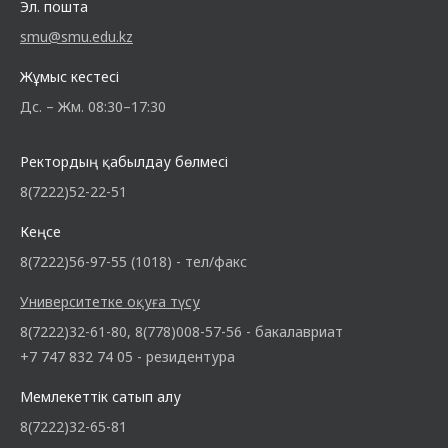
Эл. пошта
smu@smu.edu.kz
Жұмыс кестесі
Дс. – Жм. 08:30–17:30
Ректордың қабылдау бөлмесі
8(7222)52-22-51
Кеңсе
8(7222)56-97-55 (1018) - тел/факс
Университетке оқуға түсу
8(7222)32-61-80, 8(778)008-57-56 - бакалавриат
+7 747 832 74 05 - резидентура
Мемлекеттік сатып алу
8(7222)32-65-81