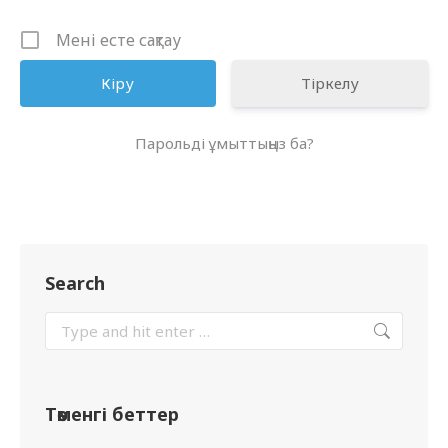
Мені есте сақтау
Тіркелу
Парольді ұмыттыңыз ба?
Search
Төменгі беттер