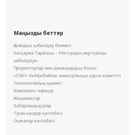
Маңызды беттер
Қоғамдық қабылдау бөлмесі
Басқарма Төрағасы – Ректордың виртуалды
қабылдауы
Проректорлар мен декандардың блогы
«СМУ» КеАҚ сыбайлас жемқорлыққа қарсы комитеті
Психологиялық қызмет
Комплаенс-офицер
Жаңалықтар
Хабарландырулар
Туған күндер күнтізбесі
Оқиғалар күнтізбесі