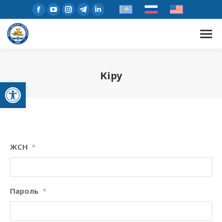
Кіру
Open toolbar
ЖСН
*
Пароль
*