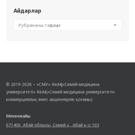
Айдарлар
© 2019-2026 – «СМУ» КеАҚ («Семей медицина
университеті» КеАҚ, «Семей медицина университеті»
коммерциялық емес акционерлік қоғамы)
Мекенжайы
071400, Абай облысы, Семей қ., Абай к-сі 103