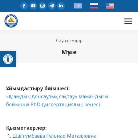
Лауазымдар
Open toolbar
Мүше
Ұйымдастыру бөлімшесі:
«Қоғамдық денсаулық сақтау» мамандығы
бойынша PhD диссертациялық кеңесі
Қызметкерлер:
Шалгумбаева Гульнар Металловна