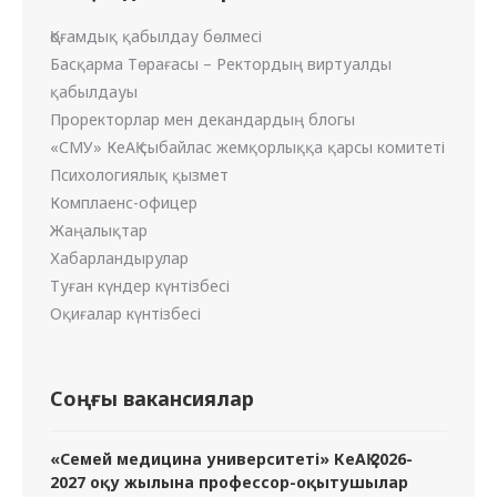
Қоғамдық қабылдау бөлмесі
Басқарма Төрағасы – Ректордың виртуалды
қабылдауы
Проректорлар мен декандардың блогы
«СМУ» КеАҚ сыбайлас жемқорлыққа қарсы комитеті
Психологиялық қызмет
Комплаенс-офицер
Жаңалықтар
Хабарландырулар
Туған күндер күнтізбесі
Оқиғалар күнтізбесі
Соңғы вакансиялар
«Семей медицина университеті» КеАҚ 2026-
2027 оқу жылына профессор-оқытушылар