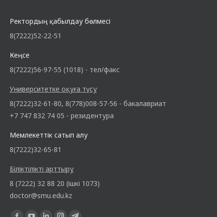
Ректордың қабылдау бөлмесі
8(7222)52-22-51
Кеңсе
8(7222)56-97-55 (1018) - тел/факс
Университетке оқуға түсу
8(7222)32-61-80, 8(778)008-57-56 - бакалавриат
+7 747 832 74 05 - резидентура
Мемлекеттік сатып алу
8(7222)32-65-81
Біліктілікті арттыру
8 (7222) 32 88 20 (ішкі 1073)
doctor@smu.edu.kz
Find us on: