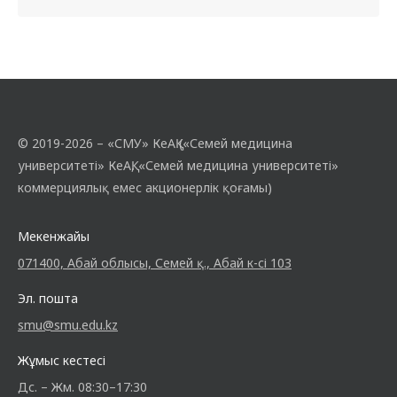
© 2019-2026 – «СМУ» КеАҚ («Семей медицина
университеті» КеАҚ, «Семей медицина университеті»
коммерциялық емес акционерлік қоғамы)
Мекенжайы
071400, Абай облысы, Семей қ., Абай к-сі 103
Эл. пошта
smu@smu.edu.kz
Жұмыс кестесі
Дс. – Жм. 08:30–17:30