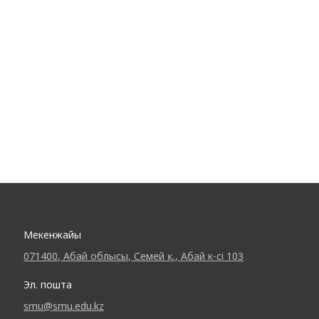
Мекенжайы
071400, Абай облысы, Семей қ., Абай к-сі 103
Эл. пошта
smu@smu.edu.kz