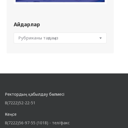
Айдарлар
Ректордың қабылдау бөлмесі
8(7222)52-22-51
Кеңсе
8(7222)56-97-55 (1018) - тел/факс