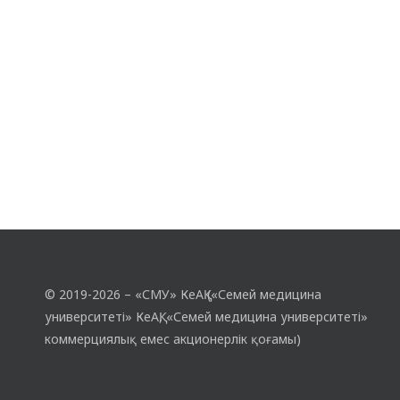
© 2019-2026 – «СМУ» КеАҚ («Семей медицина
университеті» КеАҚ, «Семей медицина университеті»
коммерциялық емес акционерлік қоғамы)