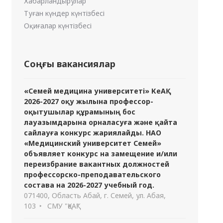
Хабарландырулар
Туған күндер күнтізбесі
Оқиғалар күнтізбесі
Соңғы вакансиялар
«Семей медицина университеті» КеАҚ
2026-2027 оқу жылына профессор-
оқытушылар құрамының бос
лауазымдарына орналасуға және қайта
сайлауға конкурс жариялайды. НАО
«Медицинский университет Семей»
объявляет конкурс на замещение и/или
переизбрание вакантных должностей
профессорско-преподавательского
состава на 2026-2027 учебный год.
071400, Область Абай, г. Семей, ул. Абая,
103
СМУ "ҚеАҚ"