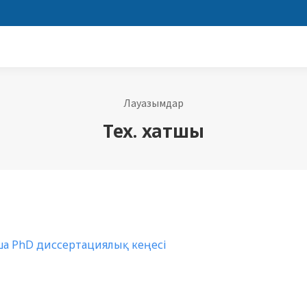
Лауазымдар
Тех. хатшы
а PhD диссертациялық кеңесі