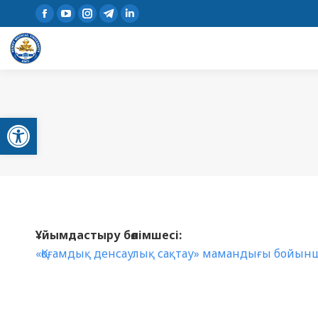
Open toolbar
Ұйымдастыру бөлімшесі:
«Қоғамдық денсаулық сақтау» мамандығы бойынш