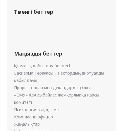
Төменгі беттер
Маңызды беттер
Қоғамдық қабылдау бөлмесі
Басқарма Төрағасы – Ректордың виртуалды
қабылдауы
Проректорлар мен декандардың блогы
«СМУ» КеАҚ сыбайлас жемқорлыққа қарсы
комитеті
Психологиялық қызмет
Комплаенс-офицер
Жаңалықтар