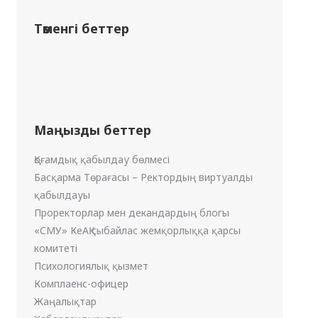
Төменгі беттер
Маңызды беттер
Қоғамдық қабылдау бөлмесі
Басқарма Төрағасы – Ректордың виртуалды
қабылдауы
Проректорлар мен декандардың блогы
«СМУ» КеАҚ сыбайлас жемқорлыққа қарсы
комитеті
Психологиялық қызмет
Комплаенс-офицер
Жаңалықтар