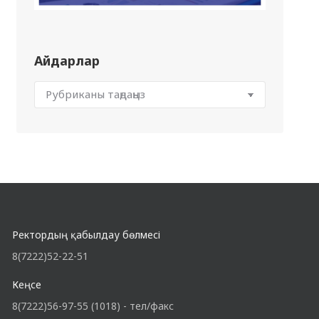
Айдарлар
Ректордың қабылдау бөлмесі
8(7222)52-22-51
Кеңсе
8(7222)56-97-55 (1018) - тел/факс