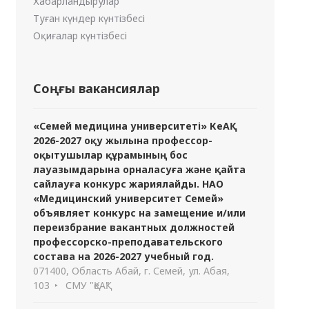
Хабарландырулар
Туған күндер күнтізбесі
Оқиғалар күнтізбесі
Соңғы вакансиялар
«Семей медицина университеті» КеАҚ
2026-2027 оқу жылына профессор-
оқытушылар құрамының бос
лауазымдарына орналасуға және қайта
сайлауға конкурс жариялайды. НАО
«Медицинский университет Семей»
объявляет конкурс на замещение и/или
переизбрание вакантных должностей
профессорско-преподавательского
состава на 2026-2027 учебный год.
071400, Область Абай, г. Семей, ул. Абая,
103
СМУ "ҚеАҚ"