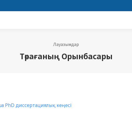
Лауазымдар
Төрағаның Орынбасары
а PhD диссертациялық кеңесі