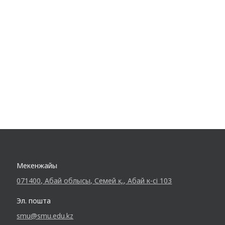
Мекенжайы
071400, Абай облысы, Семей қ., Абай к-сі 103
Эл. пошта
smu@smu.edu.kz