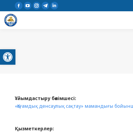
Open toolbar
Ұйымдастыру бөлімшесі:
«Қоғамдық денсаулық сақтау» мамандығы бойынш
Қызметкерлер: