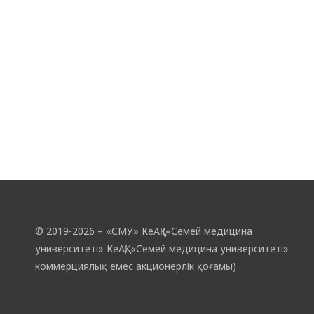
© 2019-2026 – «СМУ» КеАҚ («Семей медицина
университеті» КеАҚ, «Семей медицина университеті»
коммерциялық емес акционерлік қоғамы)