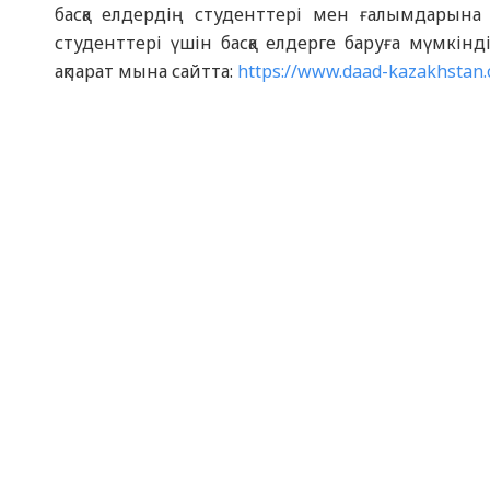
басқа елдердің студенттері мен ғалымдарына Г
студенттері үшін басқа елдерге баруға мүмкінді
ақпарат мына сайтта:
https://www.daad-kazakhstan.