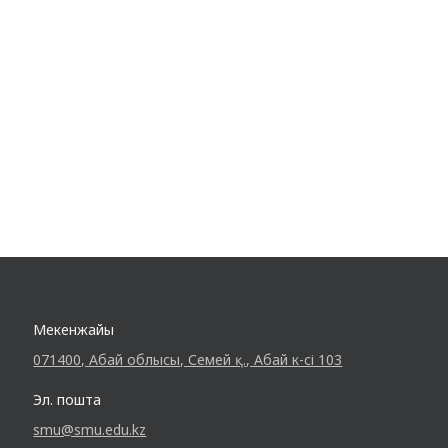
Мекенжайы
071400, Абай облысы, Семей қ., Абай к-сі 103
Эл. пошта
smu@smu.edu.kz