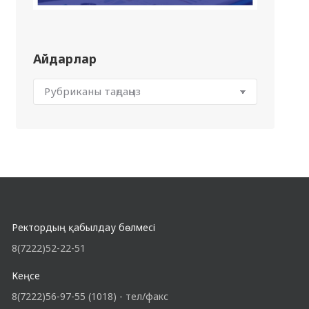
Айдарлар
Ректордың қабылдау бөлмесі
8(7222)52-22-51
Кеңсе
8(7222)56-97-55 (1018) - тел/факс