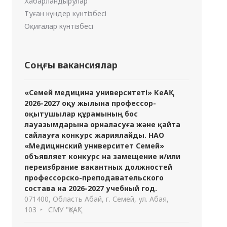
Хабарландырулар
Туған күндер күнтізбесі
Оқиғалар күнтізбесі
Соңғы вакансиялар
«Семей медицина университеті» КеАҚ
2026-2027 оқу жылына профессор-
оқытушылар құрамының бос
лауазымдарына орналасуға және қайта
сайлауға конкурс жариялайды. НАО
«Медицинский университет Семей»
объявляет конкурс на замещение и/или
переизбрание вакантных должностей
профессорско-преподавательского
состава на 2026-2027 учебный год.
071400, Область Абай, г. Семей, ул. Абая,
103
СМУ "ҚеАҚ"