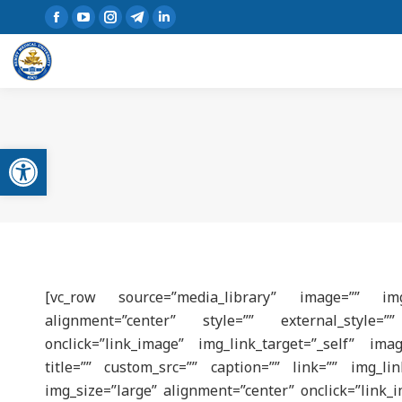
Open toolbar
[vc_row source=”media_library” image=”” img_
alignment=”center” style=”” external_style=””
onclick=”link_image” img_link_target=”_self” imag
title=”” custom_src=”” caption=”” link=”” img_lin
img_size=”large” alignment=”center” onclick=”link_i