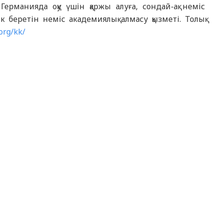
ерманияда оқу үшін қаржы алуға, сондай-ақ неміс
к беретін неміс академиялық алмасу қызметі. Толық
org/kk/