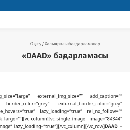
Оқыту
/
Халықаралық бағдарламалар
«DAAD» бағдарламасы
size=”large” external_img_size=”” add_caption=””
 border_color=”grey” external_border_color=”grey”
e_hovers=”true” lazy_loading=”true” rel_no_follow=””
k_large=””][vc_column][vc_single_image image=”84344″
mage” lazy_loading=”true”][/vc_column][/vc_row]
DAAD
–