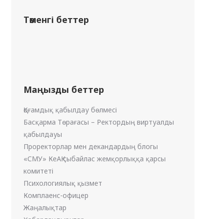
Төменгі беттер
Маңызды беттер
Қоғамдық қабылдау бөлмесі
Басқарма Төрағасы – Ректордың виртуалды
қабылдауы
Проректорлар мен декандардың блогы
«СМУ» КеАҚ сыбайлас жемқорлыққа қарсы
комитеті
Психологиялық қызмет
Комплаенс-офицер
Жаңалықтар