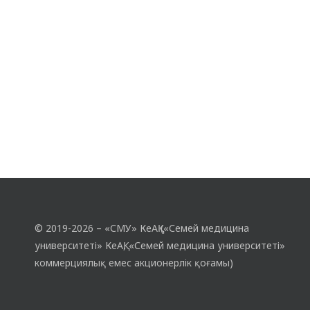
© 2019-2026 – «СМУ» КеАҚ («Семей медицина
университеті» КеАҚ, «Семей медицина университеті»
коммерциялық емес акционерлік қоғамы)