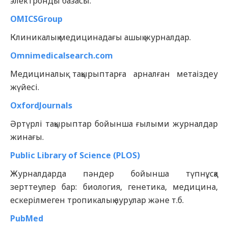
электронды базасы.
OMICSGroup
Клиникалық медицинадағы ашық журналдар.
Omnimedicalsearch.com
Медициналық тақырыптарға арналған метаіздеу
жүйесі.
OxfordJournals
Әртүрлі тақырыптар бойынша ғылыми журналдар
жинағы.
Public Library of Science (PLOS)
Журналдарда пәндер бойынша түпнұсқа
зерттеулер бар: биология, генетика, медицина,
ескерілмеген тропикалық аурулар және т.б.
PubMed