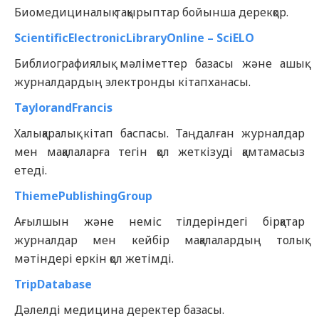
Биомедициналық тақырыптар бойынша дерекқор.
ScientificElectronicLibraryOnline – SciELO
Библиографиялық мәліметтер базасы және ашық
журналдардың электронды кітапханасы.
TaylorandFrancis
Халықаралық кітап баспасы. Таңдалған журналдар
мен мақалаларға тегін қол жеткізуді қамтамасыз
етеді.
ThiemePublishingGroup
Ағылшын және неміс тілдеріндегі бірқатар
журналдар мен кейбір мақалалардың толық
мәтіндері еркін қол жетімді.
TripDatabase
Дәлелді медицина деректер базасы.