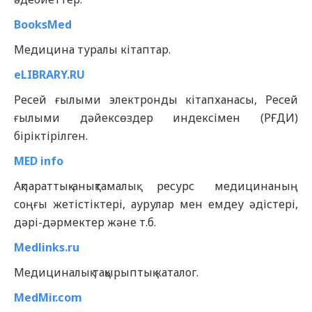
BooksMed
Медицина туралы кітаптар.
eLIBRARY.RU
Ресей ғылыми электронды кітапханасы, Ресей
ғылыми дәйексөздер индексімен (РҒДИ)
біріктірілген.
MED info
Ақпараттық-анықтамалық ресурс медицинаның
соңғы жетістіктері, аурулар мен емдеу әдістері,
дәрі-дәрмектер және т.б.
Medlinks.ru
Медициналық тақырыптық каталог.
MedMir.com