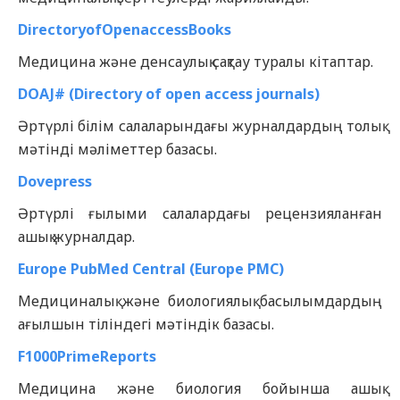
DirectoryofOpenaccessBooks
Медицина және денсаулық сақтау туралы кітаптар.
DOAJ# (Directory of open access journals)
Әртүрлі білім салаларындағы журналдардың толық
мәтінді мәліметтер базасы.
Dovepress
Әртүрлі ғылыми салалардағы рецензияланған
ашық журналдар.
Europe PubMed Central (Europe PMC)
Медициналық және биологиялық басылымдардың
ағылшын тіліндегі мәтіндік базасы.
F1000PrimeReports
Медицина және биология бойынша ашық