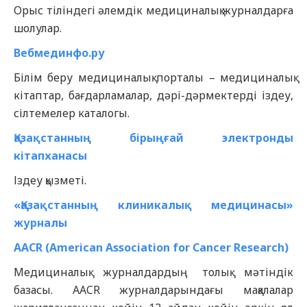
Орыс тіліндегі әлемдік медициналық журналдарға
шолулар.
Вебмединфо.ру
Білім беру медициналық порталы – медициналық
кітаптар, бағдарламалар, дәрі-дәрмектерді іздеу,
сілтемелер каталогы.
Қазақстанның бірыңғай электронды
кітапханасы
Іздеу қызметі.
«Қазақстанның клиникалық медицинасы»
журналы
AACR (American Association for Cancer Research)
Медициналық журналдардың толық мәтіндік
базасы. AACR журналдарындағы мақалалар