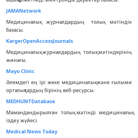
JAMANetwork
Медициналық журналдардың толық мәтіндік
базасы.
KargerOpenAccessJournals
Медициналық журналдардың толық мәтіндерінің
жинағы.
Mayo Clinic
Әлемдегі ең ірі жеке медициналық және ғылыми
орталықтардың бірінің веб-ресурсы.
MEDHUNTDatabase
Мамандандырылған толық мәтінді медициналық
іздеу жүйесі.
Medical News Today