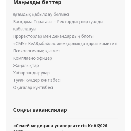
Маңызды беттер
Қоғамдық қабылдау бөлмесі
Басқарма Төрағасы – Ректордың виртуалды
қабылдауы
Проректорлар мен декандардың блогы
«СМУ» КеАҚ сыбайлас жемқорлыққа қарсы комитеті
Психологиялық қызмет
Комплаенс-офицер
Жаңалықтар
Хабарландырулар
Туған күндер күнтізбесі
Оқиғалар күнтізбесі
Соңғы вакансиялар
«Семей медицина университеті» КеАҚ 2026-