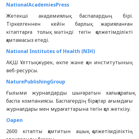
NationalAcademiesPress
Жетекші академиялық баспалардың бірі.
Тіркелгеннен кейін барлық жарияланған
кітаптарға толық мәтінді тегін қолжетімділікті
қамтамасыз етеді.
National Institutes of Health (NIH)
АҚШ Ұлттық жүрек, өкпе және қан институтының
веб-ресурсы.
NaturePublishingGroup
Ғылыми журналдарды шығаратын халықаралық
баспа компаниясы. Баспагердің бірқатар ағымдағы
журналдары мен мұрағаттарына тегін қол жеткізу.
Oapen
2600 кітапты қамтитын ашық қолжетімділіктің