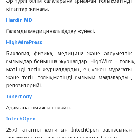
Әр түрлі білім салаларына арналған толық мәтінді
кітаптар жинағы.
Hardin MD
Ғаламдық медициналық іздеу жүйесі.
HighWirePress
Биология, физика, медицина және әлеуметтік
ғылымдар бойынша журналдар. HighWire – толық
мәтінді тегін журналдардың ең үлкен мұрағаты
және тегін толық мәтінді ғылыми мақалалардың
репозиторийі.
Innerbody
Адам анатомиясы онлайн.
İntechOpen
2570 кітапты қамтитын İntechOpen баспасынан
ашық қолжетімді электронды деректер базасы.