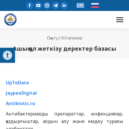
Оқыту
/
Кітапхана
Open toolbar
Ашық қол жеткізу деректер базасы
UpToDate
JaypeeDigital
Antibiotic.ru
Антибактериалды препараттар, инфекциялар,
қоздырғыштар, алдын алу және емдеу туралы
әдебиеттер.