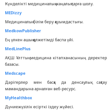
Күнделікті медициналық жаңалықтарға шолу.
MEDizzy
Медициналық білім беру қауымдастығы.
MedkowPublisher
Ең үлкен ашық қолжетімді баспа үйі.
MedLinePlus
АҚШ Ұлттық медицина кітапханасының деректер
базасы.
Medscape
Дәрігерлер мен басқа да денсаулық сақтау
мамандарына арналған веб-ресурс.
MyHealthbox
Дүниежүзілік есірткі іздеу жүйесі.