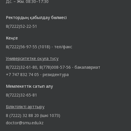
Дс. – Жм. 08:30–17:30
Ректордың қабылдау бөлмесі
8(7222)52-22-51
Кеңсе
8(7222)56-97-55 (1018) - тел/факс
Университетке оқуға түсу
8(7222)32-61-80, 8(778)008-57-56 - бакалавриат
+7 747 832 74 05 - резидентура
Мемлекеттік сатып алу
8(7222)32-65-81
Біліктілікті арттыру
8 (7222) 32 88 20 (ішкі 1073)
doctor@smu.edu.kz