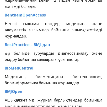
жарияланғаннан кейін 12 айдан кейін еркін қол
жетімді болады.
BenthamOpenAccess
Негізгі ғылыми пәндер, медицина және
әлеуметтік ғылымдар бойынша ашық қолжетімді
журналдар.
BestPractice – BMJ-дан
Әр бөлімде ауруларды диагностикалау және
емдеу бойынша халықаралық ұсыныстар.
BioMedCentral
Медицина, биомедицина, биотехнология,
биоинформатика бойынша журналдар.
BMJOpen
Ашық қолжетімді журнал барлық пәндер бойынша
медициналық зерттеулерді жариялайды.