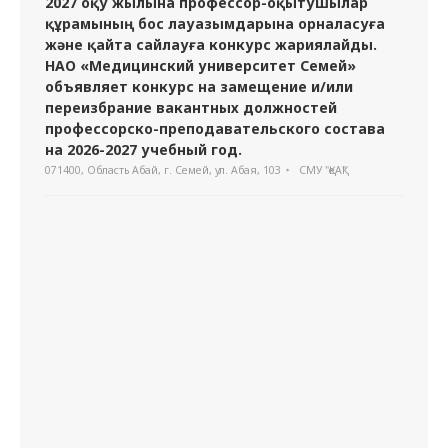
2027 оқу жылына профессор-оқытушылар
құрамының бос лауазымдарына орналасуға
және қайта сайлауға конкурс жариялайды.
НАО «Медицинский университет Семей»
объявляет конкурс на замещение и/или
переизбрание вакантных должностей
профессорско-преподавательского состава
на 2026-2027 учебный год.
071400, Область Абай, г. Семей, ул. Абая, 103
СМУ "ҚеАҚ"