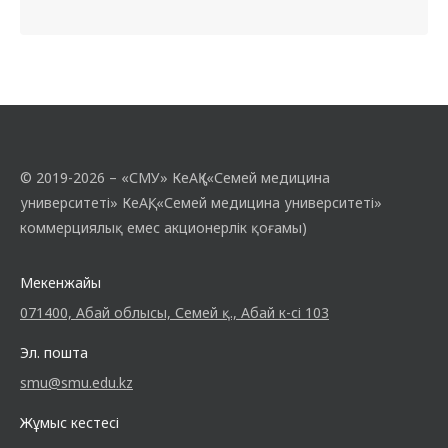
© 2019-2026 – «СМУ» КеАҚ («Семей медицина
университеті» КеАҚ, «Семей медицина университеті»
коммерциялық емес акционерлік қоғамы)
Мекенжайы
071400, Абай облысы, Семей қ., Абай к-сі 103
Эл. пошта
smu@smu.edu.kz
Жұмыс кестесі