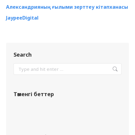
Александрияның ғылыми зерттеу кітапханасы
JaypeeDigital
Search
Төменгі беттер