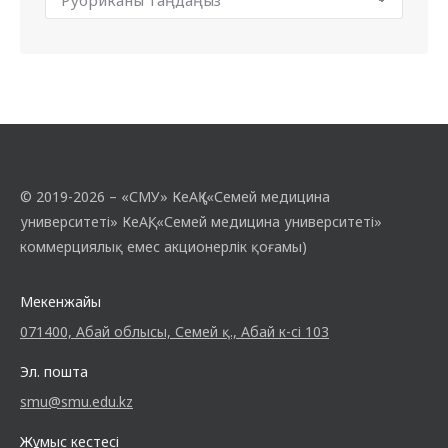
© 2019-2026 – «СМУ» КеАҚ («Семей медицина
университеті» КеАҚ, «Семей медицина университеті»
коммерциялық емес акционерлік қоғамы)
Мекенжайы
071400, Абай облысы, Семей қ., Абай к-сі 103
Эл. пошта
smu@smu.edu.kz
Жұмыс кестесі