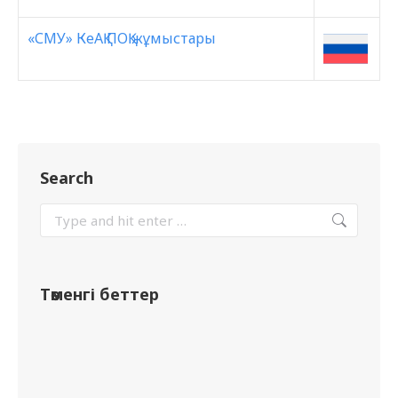
«СМУ» КеАҚ ПОҚ жұмыстары
Search
Төменгі беттер