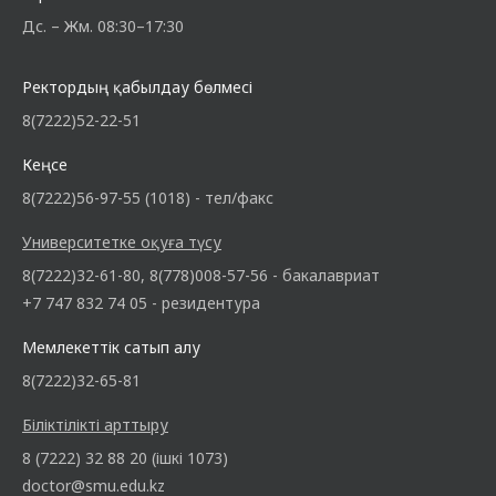
Дс. – Жм. 08:30–17:30
Ректордың қабылдау бөлмесі
8(7222)52-22-51
Кеңсе
8(7222)56-97-55 (1018) - тел/факс
Университетке оқуға түсу
8(7222)32-61-80, 8(778)008-57-56 - бакалавриат
+7 747 832 74 05 - резидентура
Мемлекеттік сатып алу
8(7222)32-65-81
Біліктілікті арттыру
8 (7222) 32 88 20 (ішкі 1073)
doctor@smu.edu.kz