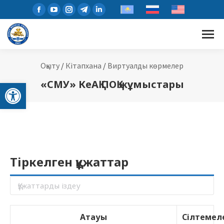
Оқыту
/
Кітапхана
/
Виртуалды көрмелер
Open toolbar
«СМУ» КеАҚ ПОҚ жұмыстары
Тіркелген құжаттар
Атауы
Сілтемел