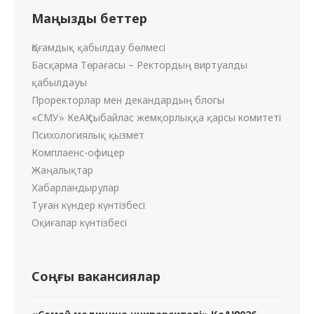
Маңызды беттер
Қоғамдық қабылдау бөлмесі
Басқарма Төрағасы – Ректордың виртуалды
қабылдауы
Проректорлар мен декандардың блогы
«СМУ» КеАҚ сыбайлас жемқорлыққа қарсы комитеті
Психологиялық қызмет
Комплаенс-офицер
Жаңалықтар
Хабарландырулар
Туған күндер күнтізбесі
Оқиғалар күнтізбесі
Соңғы вакансиялар