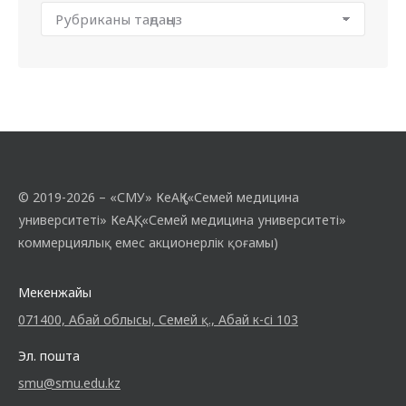
© 2019-2026 – «СМУ» КеАҚ («Семей медицина
университеті» КеАҚ, «Семей медицина университеті»
коммерциялық емес акционерлік қоғамы)
Мекенжайы
071400, Абай облысы, Семей қ., Абай к-сі 103
Эл. пошта
smu@smu.edu.kz