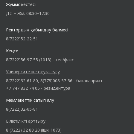
Жұмыс кестесі
Дс. – Жм. 08:30–17:30
Ректордың қабылдау бөлмесі
8(7222)52-22-51
Кеңсе
8(7222)56-97-55 (1018) - тел/факс
Университетке оқуға түсу
8(7222)32-61-80, 8(778)008-57-56 - бакалавриат
+7 747 832 74 05 - резидентура
Мемлекеттік сатып алу
8(7222)32-65-81
Біліктілікті арттыру
8 (7222) 32 88 20 (ішкі 1073)