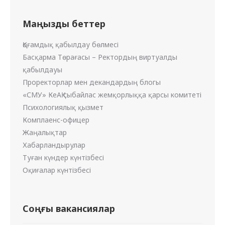
Маңызды беттер
Қоғамдық қабылдау бөлмесі
Басқарма Төрағасы – Ректордың виртуалды
қабылдауы
Проректорлар мен декандардың блогы
«СМУ» КеАҚ сыбайлас жемқорлыққа қарсы комитеті
Психологиялық қызмет
Комплаенс-офицер
Жаңалықтар
Хабарландырулар
Туған күндер күнтізбесі
Оқиғалар күнтізбесі
Соңғы вакансиялар