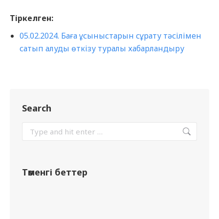
Тіркелген:
05.02.2024. Баға ұсыныстарын сұрату тәсілімен
сатып алуды өткізу туралы хабарландыру
Search
Төменгі беттер