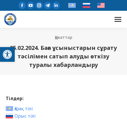
Құжаттар
Open toolbar
05.02.2024. Баға ұсыныстарын сұрату
тәсілімен сатып алуды өткізу
туралы хабарландыру
Тілдер:
Қазақ тілі
Орыс тілі