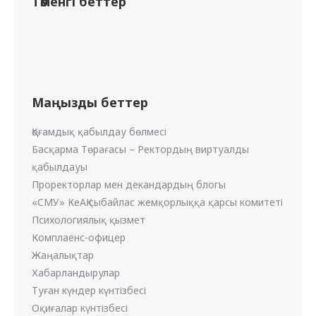
Төменгі беттер
Маңызды беттер
Қоғамдық қабылдау бөлмесі
Басқарма Төрағасы – Ректордың виртуалды
қабылдауы
Проректорлар мен декандардың блогы
«СМУ» КеАҚ сыбайлас жемқорлыққа қарсы комитеті
Психологиялық қызмет
Комплаенс-офицер
Жаңалықтар
Хабарландырулар
Туған күндер күнтізбесі
Оқиғалар күнтізбесі