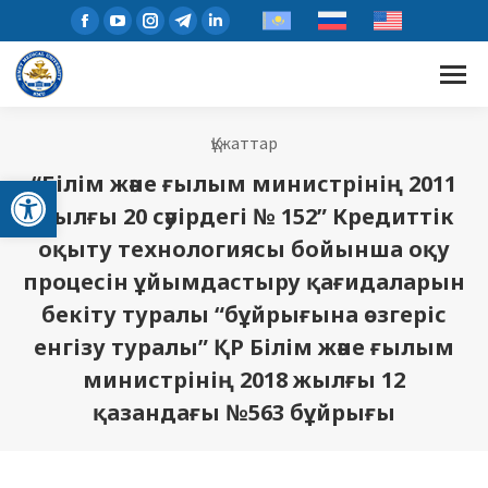
Құжаттар
Open toolbar
“Білім және ғылым министрінің 2011
жылғы 20 сәуірдегі № 152” Кредиттік
оқыту технологиясы бойынша оқу
процесін ұйымдастыру қағидаларын
бекіту туралы “бұйрығына өзгеріс
енгізу туралы” ҚР Білім және ғылым
министрінің 2018 жылғы 12
қазандағы №563 бұйрығы