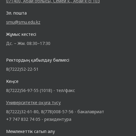
071400, Абай облысы, Семей қ., Абай к-сі 103
Эл. пошта
smu@smu.edu.kz
Жұмыс кестесі
Дс. – Жм. 08:30–17:30
Ректордың қабылдау бөлмесі
8(7222)52-22-51
Кеңсе
8(7222)56-97-55 (1018) - тел/факс
Университетке оқуға түсу
8(7222)32-61-80, 8(778)008-57-56 - бакалавриат
+7 747 832 74 05 - резидентура
Мемлекеттік сатып алу