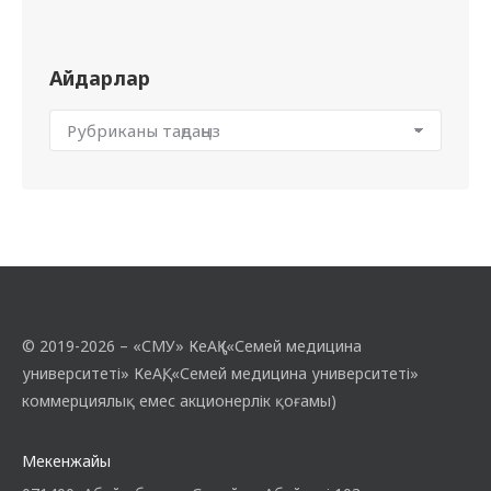
Айдарлар
© 2019-2026 – «СМУ» КеАҚ («Семей медицина
университеті» КеАҚ, «Семей медицина университеті»
коммерциялық емес акционерлік қоғамы)
Мекенжайы