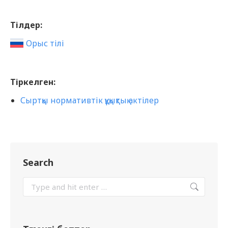
Тілдер:
Орыс тілі
Тіркелген:
Сыртқы нормативтік құқықтық актілер
Search