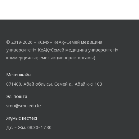
© 2019-2026 – «СМУ» КеАҚ («Семей медицина
университеті» КеАҚ, «Семей медицина университеті»
коммерциялық емес акционерлік қоғамы)
Мекенжайы
071400, Абай облысы, Семей қ., Абай к-сі 103
Эл. пошта
smu@smu.edu.kz
Жұмыс кестесі
Дс. – Жм. 08:30–17:30