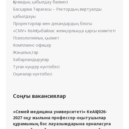
Қоғамдық қабылдау бөлмесі
Басқарма Төрағасы – Ректордың виртуалды
қабылдауы
Проректорлар мен декандардың блогы
«СМУ» КеАҚ сыбайлас жемқорлыққа қарсы комитеті
Психологиялық қызмет
Комплаенс-офицер
Жаңалықтар
Хабарландырулар
Туған күндер күнтізбесі
Оқиғалар күнтізбесі
Соңғы вакансиялар
«Семей медицина университеті» КеАҚ 2026-
2027 оқу жылына профессор-оқытушылар
құрамының бос лауазымдарына орналасуға