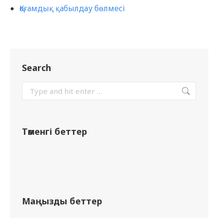
Қоғамдық қабылдау бөлмесі
Search
Төменгі беттер
Маңызды беттер