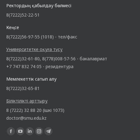
Ректордың қабылдау бөлмесі
8(7222)52-22-51
Кеңсе
8(7222)56-97-55 (1018) - тел/факс
Университетке оқуға түсу
8(7222)32-61-80, 8(778)008-57-56 - бакалавриат
+7 747 832 74 05 - резидентура
Мемлекеттік сатып алу
8(7222)32-65-81
Біліктілікті арттыру
8 (7222) 32 88 20 (ішкі 1073)
doctor@smu.edu.kz
Find us on: