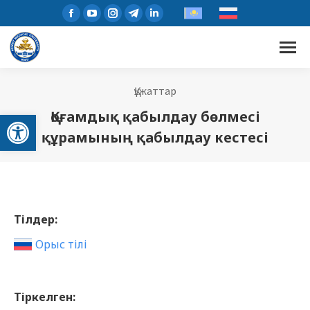
Құжаттар
Open toolbar
Қоғамдық қабылдау бөлмесі
құрамының қабылдау кестесі
Тілдер:
Орыс тілі
Тіркелген: