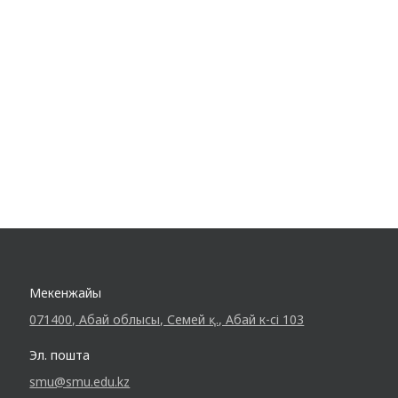
Мекенжайы
071400, Абай облысы, Семей қ., Абай к-сі 103
Эл. пошта
smu@smu.edu.kz