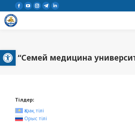
Open toolbar
“Семей медицина университе
Тілдер:
Қазақ тілі
Орыс тілі