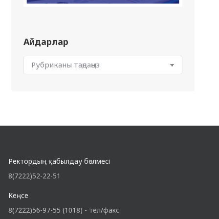
Айдарлар
Ректордың қабылдау бөлмесі
8(7222)52-22-51
Кеңсе
8(7222)56-97-55 (1018) - тел/факс