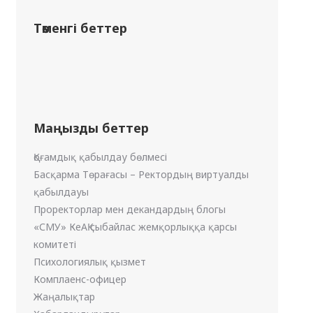
Төменгі беттер
Маңызды беттер
Қоғамдық қабылдау бөлмесі
Басқарма Төрағасы – Ректордың виртуалды
қабылдауы
Проректорлар мен декандардың блогы
«СМУ» КеАҚ сыбайлас жемқорлыққа қарсы
комитеті
Психологиялық қызмет
Комплаенс-офицер
Жаңалықтар