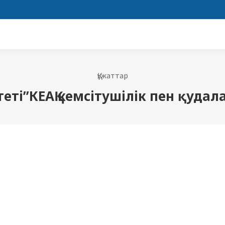
Құжаттар
ті”КЕАҚ кемсітушілік пен қудал