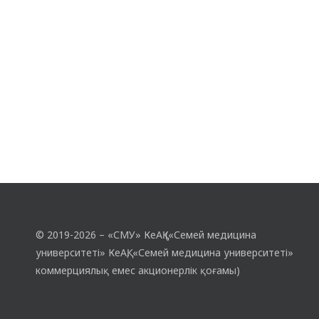
© 2019-2026 – «СМУ» КеАҚ («Семей медицина
университеті» КеАҚ, «Семей медицина университеті»
коммерциялық емес акционерлік қоғамы)