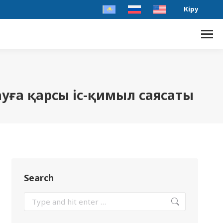
Кіру
ауға қарсы іс-қимыл саясаты
Search