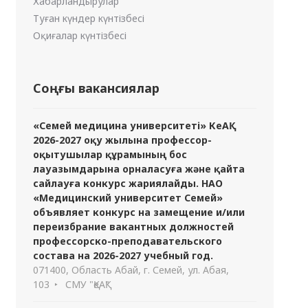
Хабарландырулар
Туған күндер күнтізбесі
Оқиғалар күнтізбесі
Соңғы вакансиялар
«Семей медицина университеті» КеАҚ
2026-2027 оқу жылына профессор-
оқытушылар құрамының бос
лауазымдарына орналасуға және қайта
сайлауға конкурс жариялайды. НАО
«Медицинский университет Семей»
объявляет конкурс на замещение и/или
переизбрание вакантных должностей
профессорско-преподавательского
состава на 2026-2027 учебный год.
071400, Область Абай, г. Семей, ул. Абая,
103
СМУ "ҚеАҚ"