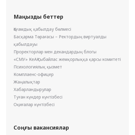
Маңызды беттер
Қоғамдық қабылдау бөлмесі
Басқарма Төрағасы – Ректордың виртуалды
қабылдауы
Проректорлар мен декандардың блогы
«СМУ» КеАҚ сыбайлас жемқорлыққа қарсы комитеті
Психологиялық қызмет
Комплаенс-офицер
Жаңалықтар
Хабарландырулар
Туған күндер күнтізбесі
Оқиғалар күнтізбесі
Соңғы вакансиялар