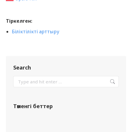
Тіркелген:
Біліктілікті арттыру
Search
Төменгі беттер