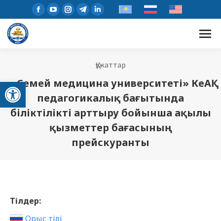
Құжаттар
Open toolbar
«Семей медицина университеті» КеАҚ
педагогикалық бағытында
біліктілікті арттыру бойынша ақылы
қызметтер бағасының
прейскуранты
Тілдер:
Орыс тілі