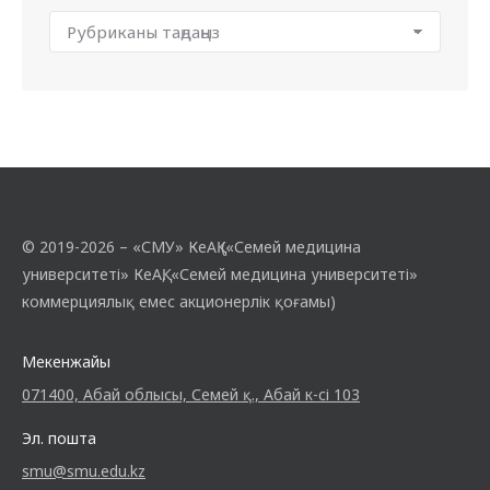
© 2019-2026 – «СМУ» КеАҚ («Семей медицина
университеті» КеАҚ, «Семей медицина университеті»
коммерциялық емес акционерлік қоғамы)
Мекенжайы
071400, Абай облысы, Семей қ., Абай к-сі 103
Эл. пошта
smu@smu.edu.kz