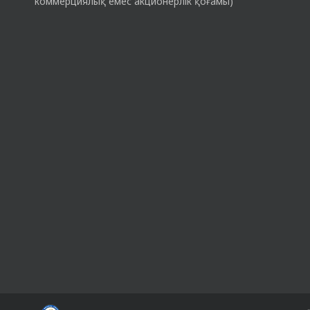
коммерциялық емес акционерлік қоғамы)