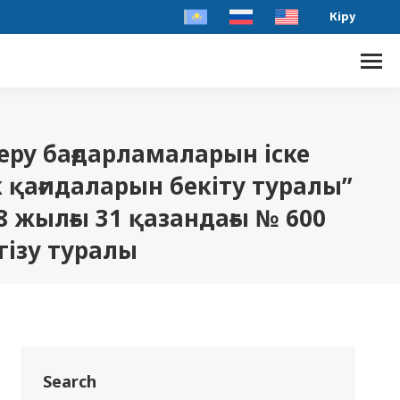
Кіру
беру бағдарламаларын iске
 қағидаларын бекіту туралы”
 жылғы 31 қазандағы № 600
гізу туралы
Search