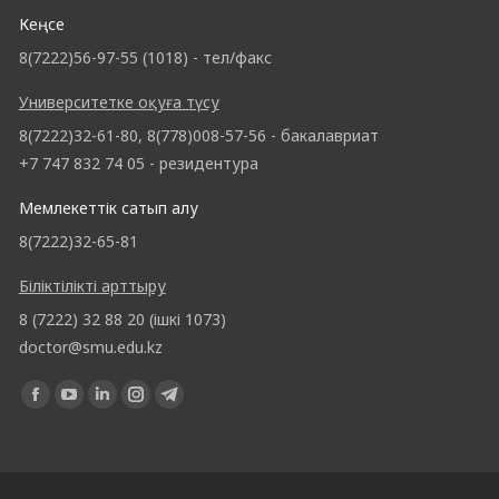
Кеңсе
8(7222)56-97-55 (1018) - тел/факс
Университетке оқуға түсу
8(7222)32-61-80, 8(778)008-57-56 - бакалавриат
+7 747 832 74 05 - резидентура
Мемлекеттік сатып алу
8(7222)32-65-81
Біліктілікті арттыру
8 (7222) 32 88 20 (ішкі 1073)
doctor@smu.edu.kz
Find us on: