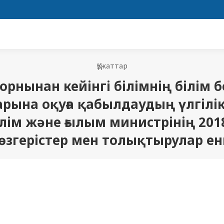
Құжаттар
орнынан кейінгі білімнің білім 
рына оқуға қабылдаудың үлгілік
лім және ғылым министрінің 2018
өзгерістер мен толықтырулар ен