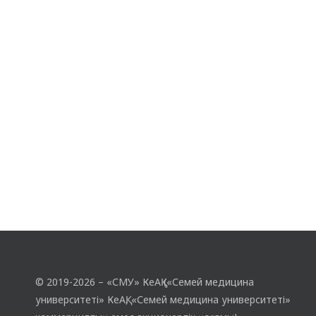
© 2019-2026 – «СМУ» КеАҚ («Семей медицина
университеті» КеАҚ, «Семей медицина университеті»