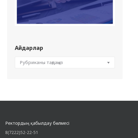
Айдарлар
Ректордың қабылдау бөлмесі
8(7222)52-22-51