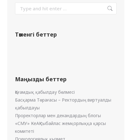
Төменгі беттер
Маңызды беттер
Қоғамдық қабылдау бөлмесі
Басқарма Төрағасы – Ректордың виртуалды
қабылдауы
Проректорлар мен декандардың блогы
«СМУ» КеАҚ сыбайлас жемқорлыққа қарсы
комитеті
Психологиялық қызмет