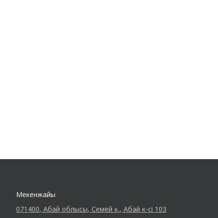
Мекенжайы
071400, Абай облысы, Семей қ., Абай к-сі 103