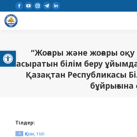
Open toolbar
“Жоғары және жоғары оқу 
асыратын бiлiм беру ұйымда
Қазақтан Республикасы Бі
бұйрығына 
Тілдер:
Қазақ тілі