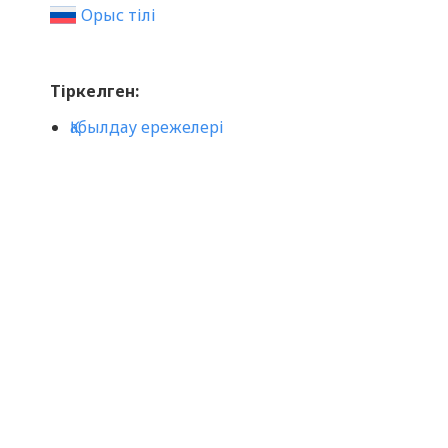
Орыс тілі
Тіркелген:
Қабылдау ережелері