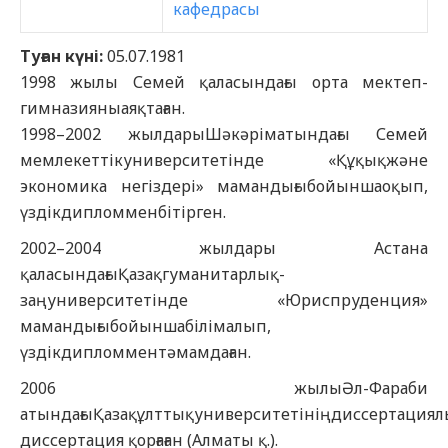
кафедрасы
Туған күні:
05.07.1981
1998 жылы Семей қаласындағы орта мектеп-
гимназияныаяқтаған.
1998–2002 жылдарыШәкәріматындағы Семей
мемлекеттікуниверситетінде «Құқықжәне
экономика негіздері» мамандығыбойыншаоқып,
үздікдипломменбітірген.
2002–2004 жылдары Астана
қаласындағыҚазақгуманитарлық-
заңуниверситетінде «Юриспруденция»
мамандығыбойыншабілімалып,
үздікдипломментәмамдаған.
2006 жылыӘл-Фараби
атындағыҚазақұлттықуниверситетініңдиссертация
диссертация қорғаған (Алматы қ.).