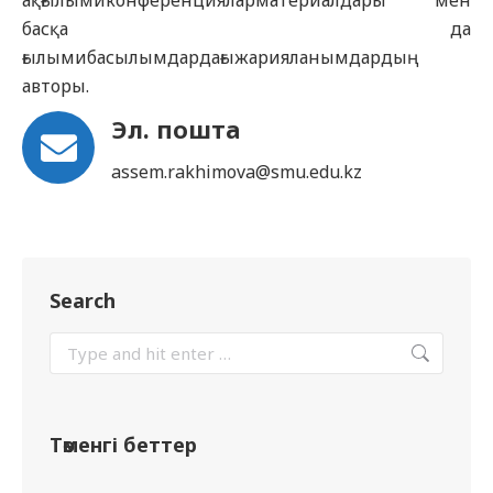
ақғылымиконференцияларматериалдары мен
басқа да
ғылымибасылымдардағыжарияланымдардың
авторы.
Эл. пошта
assem.rakhimova@smu.edu.kz
Search
Төменгі беттер