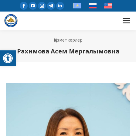
Қызметкерлер
Open toolbar
Рахимова Асем Мергалымовна