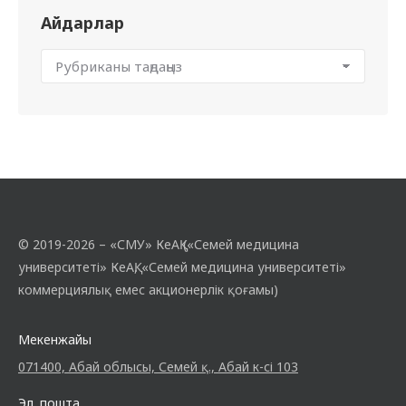
Айдарлар
© 2019-2026 – «СМУ» КеАҚ («Семей медицина
университеті» КеАҚ, «Семей медицина университеті»
коммерциялық емес акционерлік қоғамы)
Мекенжайы
071400, Абай облысы, Семей қ., Абай к-сі 103
Эл. пошта