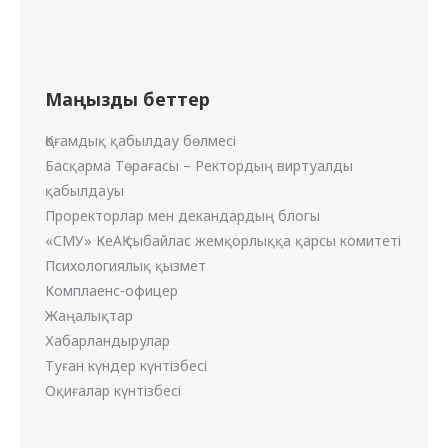
Маңызды беттер
Қоғамдық қабылдау бөлмесі
Басқарма Төрағасы – Ректордың виртуалды
қабылдауы
Проректорлар мен декандардың блогы
«СМУ» КеАҚ сыбайлас жемқорлыққа қарсы комитеті
Психологиялық қызмет
Комплаенс-офицер
Жаңалықтар
Хабарландырулар
Туған күндер күнтізбесі
Оқиғалар күнтізбесі