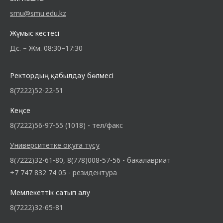
smu@smu.edu.kz
Жұмыс кестесі
Дс. – Жм. 08:30–17:30
Ректордың қабылдау бөлмесі
8(7222)52-22-51
Кеңсе
8(7222)56-97-55 (1018) - тел/факс
Университетке оқуға түсу
8(7222)32-61-80, 8(778)008-57-56 - бакалавриат
+7 747 832 74 05 - резидентура
Мемлекеттік сатып алу
8(7222)32-65-81