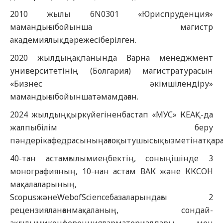
2010 жылы 6N0301 «Юриспруденция»
мамандығыбойынша магистр
академиялықдәрежесіберілген.
2020 жылдыңақпанында Варна менеджмент
университетінің (Болгария) магистратурасын
«Бизнес әкімшілендіру»
мамандығыбойыншатәмамдаған.
2024 жылдыңқыркүйегіненбастап «МУС» КЕАҚ-да
жалпыбілім беру
пәндерікафедрасыныңағаоқытушысықызметінатқар
40-тан астамғылымиеңбектің, соныңішінде 3
монографияның, 10-нан астам ВАК және ККСОН
мақалаларының,
ScopusжәнеWebofScienceбазаларындағы 2
рецензияланғанмақаланың, сондай-