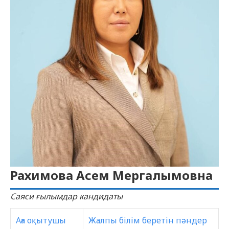
Рахимова Асем Мергалымовна
Саяси ғылымдар кандидаты
Аға оқытушы
Жалпы білім беретін пәндер