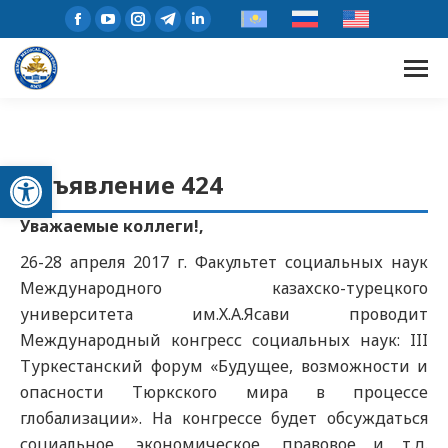
Открыть панель инструментов
Объявление 424
Уважаемые коллеги!,
26-28 апреля 2017 г. Факультет социальных наук
Международного казахско-турецкого
университета им.Х.А.Ясави проводит
Международный конгресс социальных наук: III
Туркестанский форум «Будущее, возможности и
опасности Тюркского мира в процессе
глобализации». На конгрессе будет обсуждаться
социальное, экономическое, правовое и т.д.