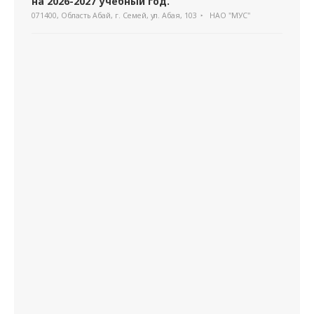
на 2026-2027 учебный год.
071400, Область Абай, г. Семей, ул. Абая, 103
НАО "МУС"