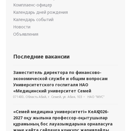
Комплаенс-офицер
Календарь дней рождения
Календарь событий
Новости
Объявления
Последние вакансии
Заместитель директора по финансово-
экономической службе и общим вопросам
Университетского госпиталя НАО
«Медицинский университет Семей
071400, Область Абай, г. Семей, ул. Абая, 103
НАО "МУС"
«Семей медицина университеті» КеАҚ 2026-
2027 оқу жылына профессор-оқытушылар
құрамының бос лауазымдарына орналасуға
және қайта сайлауға конкурс жариялайды.