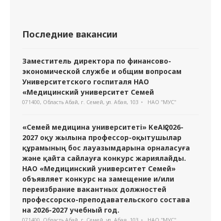
Последние вакансии
Заместитель директора по финансово-
экономической службе и общим вопросам
Университетского госпиталя НАО
«Медицинский университет Семей
071400, Область Абай, г. Семей, ул. Абая, 103
НАО "МУС"
«Семей медицина университеті» КеАҚ 2026-
2027 оқу жылына профессор-оқытушылар
құрамының бос лауазымдарына орналасуға
және қайта сайлауға конкурс жариялайды.
НАО «Медицинский университет Семей»
объявляет конкурс на замещение и/или
переизбрание вакантных должностей
профессорско-преподавательского состава
на 2026-2027 учебный год.
071400, Область Абай, г. Семей, ул. Абая, 103
НАО "МУС"