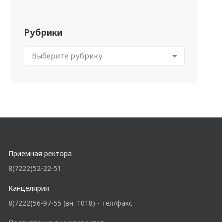
Рубрики
Приемная ректора
8(7222)52-22-51
Канцелярия
8(7222)56-97-55 (вн. 1018) - тел/факс