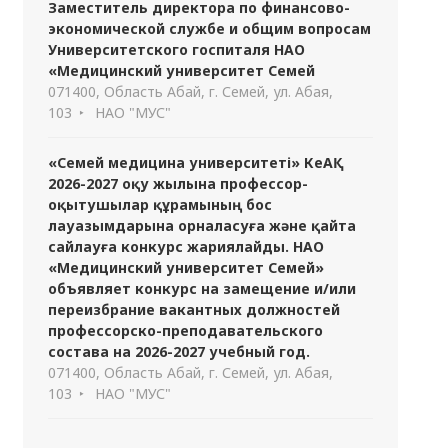
Заместитель директора по финансово-
экономической службе и общим вопросам
Университетского госпиталя НАО
«Медицинский университет Семей
071400, Область Абай, г. Семей, ул. Абая,
103
НАО "МУС"
«Семей медицина университеті» КеАҚ
2026-2027 оқу жылына профессор-
оқытушылар құрамының бос
лауазымдарына орналасуға және қайта
сайлауға конкурс жариялайды. НАО
«Медицинский университет Семей»
объявляет конкурс на замещение и/или
переизбрание вакантных должностей
профессорско-преподавательского
состава на 2026-2027 учебный год.
071400, Область Абай, г. Семей, ул. Абая,
103
НАО "МУС"