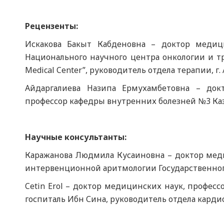
Рецензенты:
Искакова Бакыт Кабденовна – доктор медицин
Национального научного центра онкологии и тр
Medical Center”, руководитель отдела терапии, г. 
Айдаргалиева Назипа Ермухамбетовна – докт
профессор кафедры внутренних болезней №3 КазН
Научные консультанты:
Каражанова Людмила Кусаиновна – доктор мед
интервенционной аритмологии Государственного
Cetin Еrol – доктор медицинских наук, профес
госпиталь Ибн Сина, руководитель отдела кардио