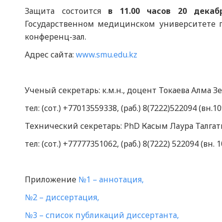
Защита состоится
в
11.00
часов 20
декаб
Государственном медицинском университете г. 
конференц-зал.
Адрес сайта:
www.smu.edu.kz
Ученый секретарь: к.м.н., доцент Токаева Алма 
тел: (сот.) +77013559338, (раб.) 8(7222)522094 (вн.10
Технический секретарь: PhD Касым Лаура Талга
тел: (сот.) +77777351062, (раб.) 8(7222) 522094 (вн. 1
Приложение
№1 – аннотация,
№2 – диссертация,
№3 – список публикаций диссертанта,