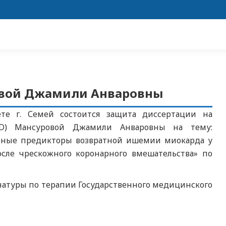
овой Джамили Анваровны
те г. Семей состоится защита диссертации на
hD) Мансуровой Джамили Анваровны на тему:
орные предикторы возвратной ишемии миокарда у
ле чрескожного коронарного вмешательства» по
натуры по терапии Государственного медицинского