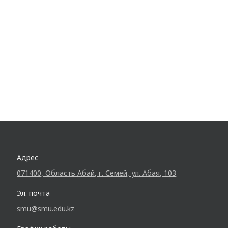
Адрес
071400, Область Абай, г. Семей, ул. Абая, 103
Эл. почта
smu@smu.edu.kz