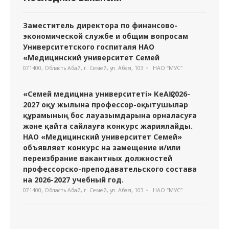
Заместитель директора по финансово-
экономической службе и общим вопросам
Университетского госпиталя НАО
«Медицинский университет Семей
071400, Область Абай, г. Семей, ул. Абая, 103
НАО "МУС"
«Семей медицина университеті» КеАҚ 2026-
2027 оқу жылына профессор-оқытушылар
құрамының бос лауазымдарына орналасуға
және қайта сайлауға конкурс жариялайды.
НАО «Медицинский университет Семей»
объявляет конкурс на замещение и/или
переизбрание вакантных должностей
профессорско-преподавательского состава
на 2026-2027 учебный год.
071400, Область Абай, г. Семей, ул. Абая, 103
НАО "МУС"