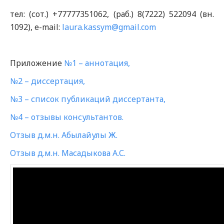
тел: (сот.) +77777351062, (раб.) 8(7222) 522094 (вн.
1092), e-mail:
laura.kassym@gmail.com
Приложение
№1 – аннотация,
№2 – диссертация,
№3 – список публикаций диссертанта,
№4 – отзывы консультантов.
Отзыв д.м.н. Абылайулы Ж.
Отзыв д.м.н. Масадыкова А.С.