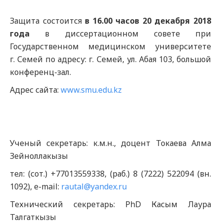
Защита состоится
в
16.00
часов 20
декабря
2018
года
в диссертационном совете при
Государственном медицинском университете
г. Семей по адресу: г. Семей, ул. Абая 103, большой
конференц-зал.
Адрес сайта:
www.smu.edu.kz
Ученый секретарь: к.м.н., доцент Токаева Алма
Зейноллакызы
тел: (сот.) +77013559338, (раб.) 8 (7222) 522094 (вн.
1092), e-mail:
rautal@yandex.ru
Технический секретарь: PhD Касым Лаура
Талгаткызы