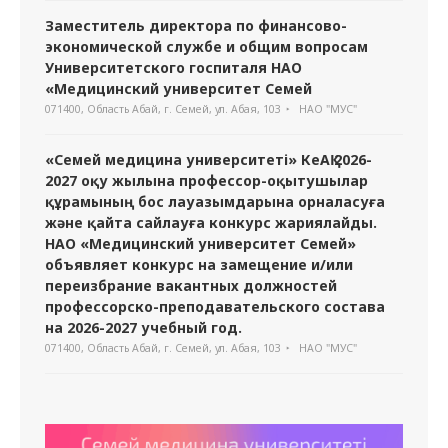
Заместитель директора по финансово-
экономической службе и общим вопросам
Университетского госпиталя НАО
«Медицинский университет Семей
071400, Область Абай, г. Семей, ул. Абая, 103
НАО "МУС"
«Семей медицина университеті» КеАҚ 2026-
2027 оқу жылына профессор-оқытушылар
құрамының бос лауазымдарына орналасуға
және қайта сайлауға конкурс жариялайды.
НАО «Медицинский университет Семей»
объявляет конкурс на замещение и/или
переизбрание вакантных должностей
профессорско-преподавательского состава
на 2026-2027 учебный год.
071400, Область Абай, г. Семей, ул. Абая, 103
НАО "МУС"