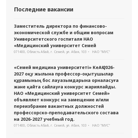
Последние вакансии
Заместитель директора по финансово-
экономической службе и общим вопросам
Университетского госпиталя НАО
«Медицинский университет Семей
071400, Область Абай, г. Семей, ул. Абая, 103
НАО "МУС"
«Семей медицина университеті» КеАҚ 2026-
2027 оқу жылына профессор-оқытушылар
құрамының бос лауазымдарына орналасуға
және қайта сайлауға конкурс жариялайды.
НАО «Медицинский университет Семей»
объявляет конкурс на замещение и/или
переизбрание вакантных должностей
профессорско-преподавательского состава
на 2026-2027 учебный год.
071400, Область Абай, г. Семей, ул. Абая, 103
НАО "МУС"