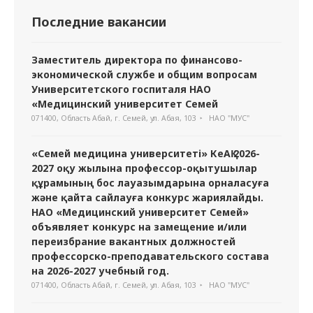
Последние вакансии
Заместитель директора по финансово-
экономической службе и общим вопросам
Университетского госпиталя НАО
«Медицинский университет Семей
071400, Область Абай, г. Семей, ул. Абая, 103
НАО "МУС"
«Семей медицина университеті» КеАҚ 2026-
2027 оқу жылына профессор-оқытушылар
құрамының бос лауазымдарына орналасуға
және қайта сайлауға конкурс жариялайды.
НАО «Медицинский университет Семей»
объявляет конкурс на замещение и/или
переизбрание вакантных должностей
профессорско-преподавательского состава
на 2026-2027 учебный год.
071400, Область Абай, г. Семей, ул. Абая, 103
НАО "МУС"