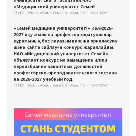
Университетского госпиталя НАО
«Медицинский университет Семей
071400, Область Абай, г. Семей, ул. Абая, 103
НАО "МУС"
«Семей медицина университеті» КеАҚ 2026-
2027 оқу жылына профессор-оқытушылар
құрамының бос лауазымдарына орналасуға
және қайта сайлауға конкурс жариялайды.
НАО «Медицинский университет Семей»
объявляет конкурс на замещение и/или
переизбрание вакантных должностей
профессорско-преподавательского состава
на 2026-2027 учебный год.
071400, Область Абай, г. Семей, ул. Абая, 103
НАО "МУС"