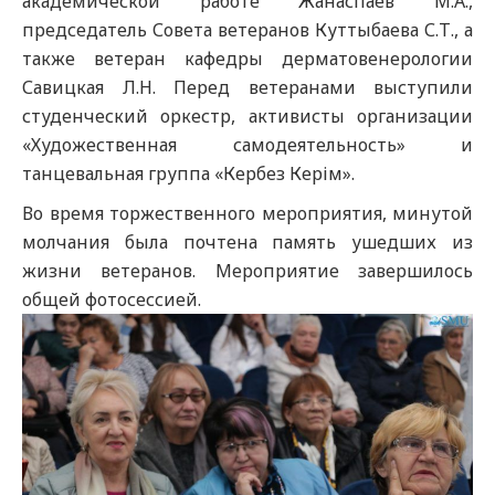
академической работе Жанаспаев М.А.,
председатель Совета ветеранов Куттыбаева С.Т., а
также ветеран кафедры дерматовенерологии
Савицкая Л.Н. Перед ветеранами выступили
студенческий оркестр, активисты организации
«Художественная самодеятельность» и
танцевальная группа «Кербез Керім».
Во время торжественного мероприятия, минутой
молчания была почтена память ушедших из
жизни ветеранов. Мероприятие завершилось
общей фотосессией.