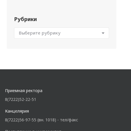
Рубрики
Приемная ректора
8(7222)52-22-51
Канцелярия
8(7222)56-97-55 (вн. 1018) - тел/факс