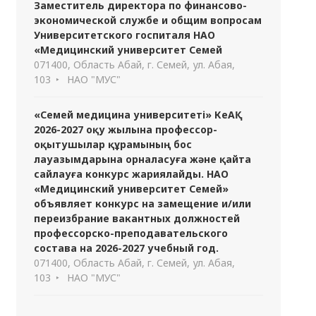
Заместитель директора по финансово-
экономической службе и общим вопросам
Университетского госпиталя НАО
«Медицинский университет Семей
071400, Область Абай, г. Семей, ул. Абая,
103
НАО "МУС"
«Семей медицина университеті» КеАҚ
2026-2027 оқу жылына профессор-
оқытушылар құрамының бос
лауазымдарына орналасуға және қайта
сайлауға конкурс жариялайды. НАО
«Медицинский университет Семей»
объявляет конкурс на замещение и/или
переизбрание вакантных должностей
профессорско-преподавательского
состава на 2026-2027 учебный год.
071400, Область Абай, г. Семей, ул. Абая,
103
НАО "МУС"