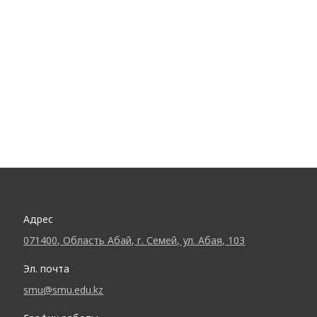
Адрес
071400, Область Абай, г. Семей, ул. Абая, 103
Эл. почта
smu@smu.edu.kz