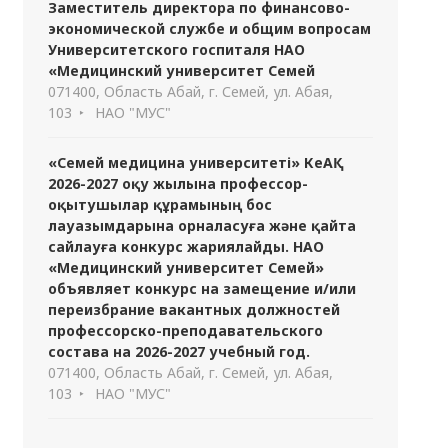
Заместитель директора по финансово-
экономической службе и общим вопросам
Университетского госпиталя НАО
«Медицинский университет Семей
071400, Область Абай, г. Семей, ул. Абая,
103
НАО "МУС"
«Семей медицина университеті» КеАҚ
2026-2027 оқу жылына профессор-
оқытушылар құрамының бос
лауазымдарына орналасуға және қайта
сайлауға конкурс жариялайды. НАО
«Медицинский университет Семей»
объявляет конкурс на замещение и/или
переизбрание вакантных должностей
профессорско-преподавательского
состава на 2026-2027 учебный год.
071400, Область Абай, г. Семей, ул. Абая,
103
НАО "МУС"