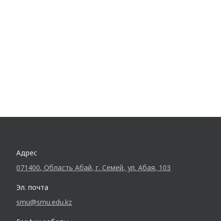
Адрес
071400, Область Абай, г. Семей, ул. Абая, 103
Эл. почта
smu@smu.edu.kz