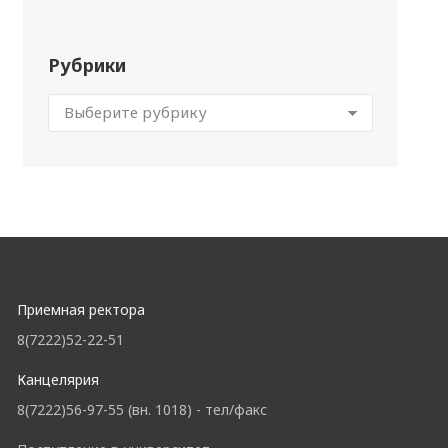
Рубрики
Приемная ректора
8(7222)52-22-51
Канцелярия
8(7222)56-97-55 (вн. 1018) - тел/факс