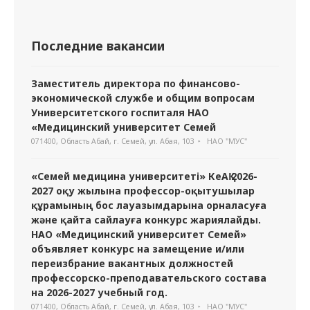
Последние вакансии
Заместитель директора по финансово-
экономической службе и общим вопросам
Университетского госпиталя НАО
«Медицинский университет Семей
071400, Область Абай, г. Семей, ул. Абая, 103
НАО "МУС"
«Семей медицина университеті» КеАҚ 2026-
2027 оқу жылына профессор-оқытушылар
құрамының бос лауазымдарына орналасуға
және қайта сайлауға конкурс жариялайды.
НАО «Медицинский университет Семей»
объявляет конкурс на замещение и/или
переизбрание вакантных должностей
профессорско-преподавательского состава
на 2026-2027 учебный год.
071400, Область Абай, г. Семей, ул. Абая, 103
НАО "МУС"