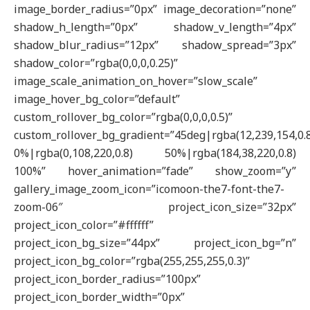
image_border_radius=”0px” image_decoration=”none”
shadow_h_length=”0px” shadow_v_length=”4px”
shadow_blur_radius=”12px” shadow_spread=”3px”
shadow_color=”rgba(0,0,0,0.25)”
image_scale_animation_on_hover=”slow_scale”
image_hover_bg_color=”default”
custom_rollover_bg_color=”rgba(0,0,0,0.5)”
custom_rollover_bg_gradient=”45deg|rgba(12,239,154,0.
0%|rgba(0,108,220,0.8) 50%|rgba(184,38,220,0.8)
100%” hover_animation=”fade” show_zoom=”y”
gallery_image_zoom_icon=”icomoon-the7-font-the7-
zoom-06″ project_icon_size=”32px”
project_icon_color=”#ffffff”
project_icon_bg_size=”44px” project_icon_bg=”n”
project_icon_bg_color=”rgba(255,255,255,0.3)”
project_icon_border_radius=”100px”
project_icon_border_width=”0px”