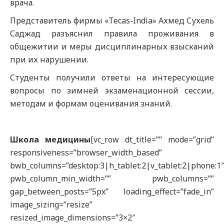
врача.
Представитель фирмы «Tecas-India» Ахмед Сухель
Саджад разъяснил правила проживания в
общежитии и меры дисциплинарных взысканий
при их нарушении.
Студенты получили ответы на интересующие
вопросы по зимней экзаменационной сессии,
методам и формам оценивания знаний.
Школа медицины
[vc_row dt_title=”” mode=”grid”
responsiveness=”browser_width_based”
bwb_columns=”desktop:3|h_tablet:2|v_tablet:2|phone:1
pwb_column_min_width=”” pwb_columns=””
gap_between_posts=”5px” loading_effect=”fade_in”
image_sizing=”resize”
resized_image_dimensions=”3×2″