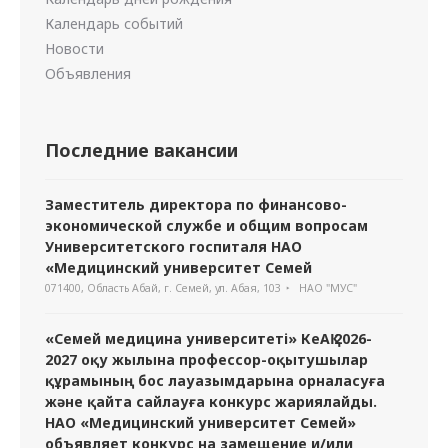
Календарь событий
Новости
Объявления
Последние вакансии
Заместитель директора по финансово-
экономической службе и общим вопросам
Университетского госпиталя НАО
«Медицинский университет Семей
071400, Область Абай, г. Семей, ул. Абая, 103
НАО "МУС"
«Семей медицина университеті» КеАҚ 2026-
2027 оқу жылына профессор-оқытушылар
құрамының бос лауазымдарына орналасуға
және қайта сайлауға конкурс жариялайды.
НАО «Медицинский университет Семей»
объявляет конкурс на замещение и/или