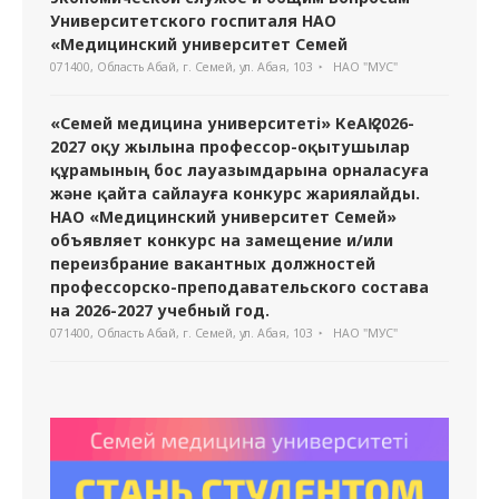
Университетского госпиталя НАО
«Медицинский университет Семей
071400, Область Абай, г. Семей, ул. Абая, 103
НАО "МУС"
«Семей медицина университеті» КеАҚ 2026-
2027 оқу жылына профессор-оқытушылар
құрамының бос лауазымдарына орналасуға
және қайта сайлауға конкурс жариялайды.
НАО «Медицинский университет Семей»
объявляет конкурс на замещение и/или
переизбрание вакантных должностей
профессорско-преподавательского состава
на 2026-2027 учебный год.
071400, Область Абай, г. Семей, ул. Абая, 103
НАО "МУС"