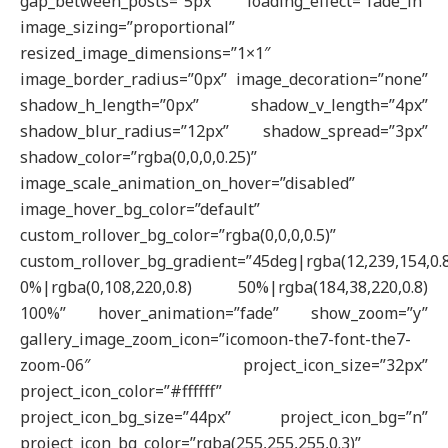
gap_between_posts=”5px” loading_effect=”fade_in”
image_sizing=”proportional”
resized_image_dimensions=”1×1″
image_border_radius=”0px” image_decoration=”none”
shadow_h_length=”0px” shadow_v_length=”4px”
shadow_blur_radius=”12px” shadow_spread=”3px”
shadow_color=”rgba(0,0,0,0.25)”
image_scale_animation_on_hover=”disabled”
image_hover_bg_color=”default”
custom_rollover_bg_color=”rgba(0,0,0,0.5)”
custom_rollover_bg_gradient=”45deg|rgba(12,239,154,0.
0%|rgba(0,108,220,0.8) 50%|rgba(184,38,220,0.8)
100%” hover_animation=”fade” show_zoom=”y”
gallery_image_zoom_icon=”icomoon-the7-font-the7-
zoom-06″ project_icon_size=”32px”
project_icon_color=”#ffffff”
project_icon_bg_size=”44px” project_icon_bg=”n”
project_icon_bg_color=”rgba(255,255,255,0.3)”