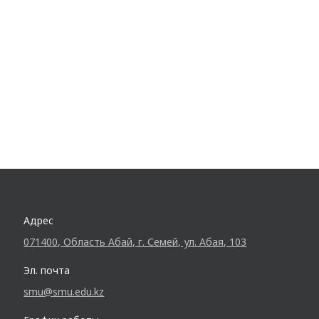
Адрес
071400, Область Абай, г. Семей, ул. Абая, 103
Эл. почта
smu@smu.edu.kz