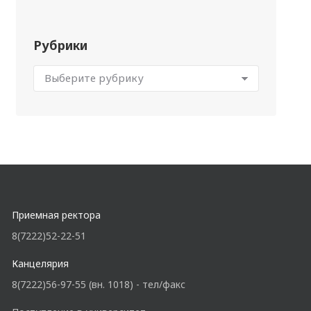
Рубрики
Приемная ректора
8(7222)52-22-51
Канцелярия
8(7222)56-97-55 (вн. 1018) - тел/факс