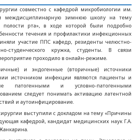
рургии совместно с кафедрой микробиологии им.
ели междисциплинарную зимнюю школу на тему
 полости рта», в ходе которой были подробно
обенности течения и профилактики инфекционных
риняли участие ППС кафедр, резиденты челюстно-
о-студенческого кружка, студенты. В связи
мероприятие проходило в онлайн-режиме.
вичные) и эндогенные (вторичные) источники
нии источником инфекции являются пациенты и
ые патогенными и условно-патогенными
ованием следует понимать активацию латентной
ствий и аутоинфицирование.
хирургии выступили с докладом на тему «Причины
дующая кафедрой, кандидат медицинских наук Г.А.
 Жанкарина.