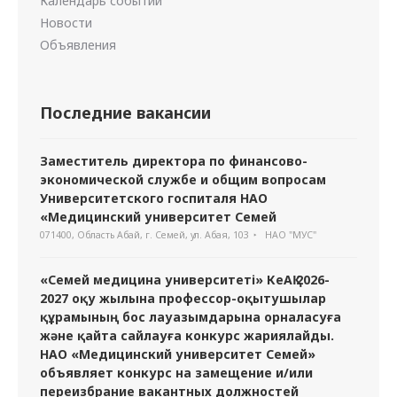
Календарь событий
Новости
Объявления
Последние вакансии
Заместитель директора по финансово-
экономической службе и общим вопросам
Университетского госпиталя НАО
«Медицинский университет Семей
071400, Область Абай, г. Семей, ул. Абая, 103
НАО "МУС"
«Семей медицина университеті» КеАҚ 2026-
2027 оқу жылына профессор-оқытушылар
құрамының бос лауазымдарына орналасуға
және қайта сайлауға конкурс жариялайды.
НАО «Медицинский университет Семей»
объявляет конкурс на замещение и/или
переизбрание вакантных должностей