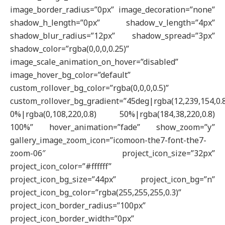
image_border_radius=”0px” image_decoration=”none”
shadow_h_length=”0px” shadow_v_length=”4px”
shadow_blur_radius=”12px” shadow_spread=”3px”
shadow_color=”rgba(0,0,0,0.25)”
image_scale_animation_on_hover=”disabled”
image_hover_bg_color=”default”
custom_rollover_bg_color=”rgba(0,0,0,0.5)”
custom_rollover_bg_gradient=”45deg|rgba(12,239,154,0.
0%|rgba(0,108,220,0.8) 50%|rgba(184,38,220,0.8)
100%” hover_animation=”fade” show_zoom=”y”
gallery_image_zoom_icon=”icomoon-the7-font-the7-
zoom-06″ project_icon_size=”32px”
project_icon_color=”#ffffff”
project_icon_bg_size=”44px” project_icon_bg=”n”
project_icon_bg_color=”rgba(255,255,255,0.3)”
project_icon_border_radius=”100px”
project_icon_border_width=”0px”