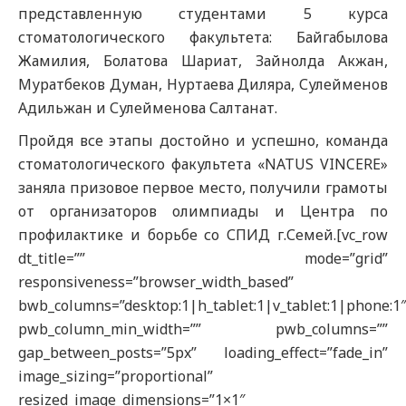
представленную студентами 5 курса
стоматологического факультета: Байгабылова
Жамилия, Болатова Шариат, Зайнолда Акжан,
Муратбеков Думан, Нуртаева Диляра, Сулейменов
Адильжан и Сулейменова Салтанат.
Пройдя все этапы достойно и успешно, команда
стоматологического факультета «NATUS VINCERE»
заняла призовое первое место, получили грамоты
от организаторов олимпиады и Центра по
профилактике и борьбе со СПИД г.Семей.[vc_row
dt_title=”” mode=”grid”
responsiveness=”browser_width_based”
bwb_columns=”desktop:1|h_tablet:1|v_tablet:1|phone:1
pwb_column_min_width=”” pwb_columns=””
gap_between_posts=”5px” loading_effect=”fade_in”
image_sizing=”proportional”
resized_image_dimensions=”1×1″