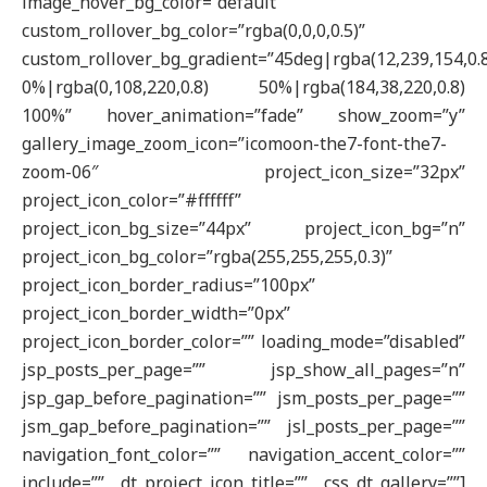
image_hover_bg_color=”default”
custom_rollover_bg_color=”rgba(0,0,0,0.5)”
custom_rollover_bg_gradient=”45deg|rgba(12,239,154,0.
0%|rgba(0,108,220,0.8) 50%|rgba(184,38,220,0.8)
100%” hover_animation=”fade” show_zoom=”y”
gallery_image_zoom_icon=”icomoon-the7-font-the7-
zoom-06″ project_icon_size=”32px”
project_icon_color=”#ffffff”
project_icon_bg_size=”44px” project_icon_bg=”n”
project_icon_bg_color=”rgba(255,255,255,0.3)”
project_icon_border_radius=”100px”
project_icon_border_width=”0px”
project_icon_border_color=”” loading_mode=”disabled”
jsp_posts_per_page=”” jsp_show_all_pages=”n”
jsp_gap_before_pagination=”” jsm_posts_per_page=””
jsm_gap_before_pagination=”” jsl_posts_per_page=””
navigation_font_color=”” navigation_accent_color=””
include=”” dt_project_icon_title=”” css_dt_gallery=””]