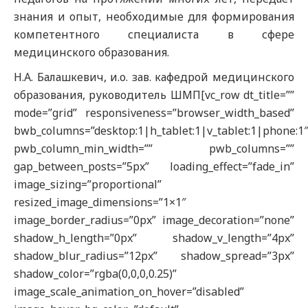
знания и опыт, необходимые для формирования
компетентного специалиста в сфере
медицинского образования.
Н.А. Балашкевич, и.о. зав. кафедрой медицинского
образования, руководитель ШМП[vc_row dt_title=””
mode=”grid” responsiveness=”browser_width_based”
bwb_columns=”desktop:1|h_tablet:1|v_tablet:1|phone:1
pwb_column_min_width=”” pwb_columns=””
gap_between_posts=”5px” loading_effect=”fade_in”
image_sizing=”proportional”
resized_image_dimensions=”1×1″
image_border_radius=”0px” image_decoration=”none”
shadow_h_length=”0px” shadow_v_length=”4px”
shadow_blur_radius=”12px” shadow_spread=”3px”
shadow_color=”rgba(0,0,0,0.25)”
image_scale_animation_on_hover=”disabled”