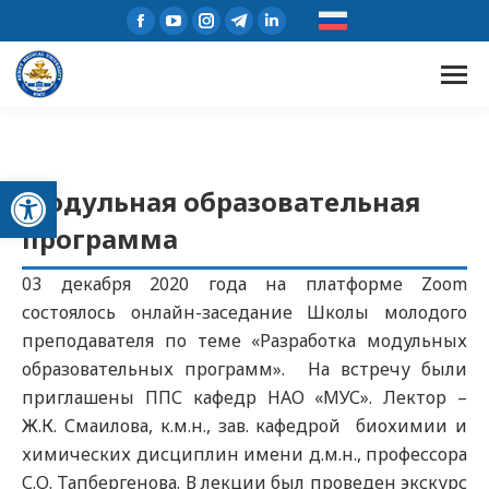
Открыть панель инструментов
Модульная образовательная
программа
03 декабря 2020 года на платформе Zoom
состоялось онлайн-заседание Школы молодого
преподавателя по теме «Разработка модульных
образовательных программ». На встречу были
приглашены ППС кафедр НАО «МУС». Лектор –
Ж.К. Смаилова, к.м.н., зав. кафедрой биохимии и
химических дисциплин имени д.м.н., профессора
С.О. Тапбергенова. В лекции был проведен экскурс