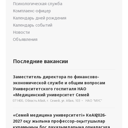
Психологическая служба
Комплаенс-офицер
Календарь дней рождения
Календарь событий
Новости
Объявления
Последние вакансии
Заместитель директора по финансово-
экономической службе и общим вопросам
Университетского госпиталя НАО
«Медицинский университет Семей
071400, Область Абай, г. Семей, ул. Абая, 103
НАО "МУС"
«Семей медицина университеті» КеАҚ 2026-
2027 оқу жылына профессор-оқытушылар
құрамының бос лауазымдарына орналасуға