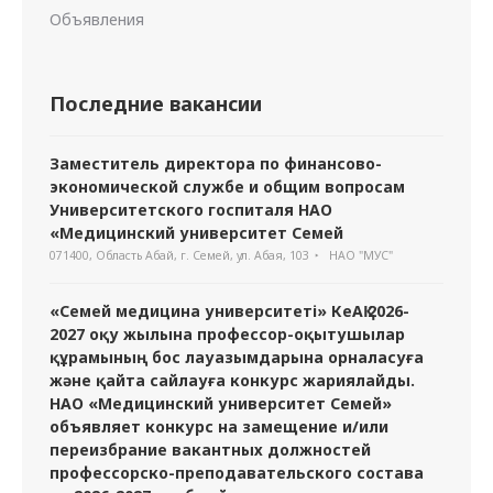
Объявления
Последние вакансии
Заместитель директора по финансово-
экономической службе и общим вопросам
Университетского госпиталя НАО
«Медицинский университет Семей
071400, Область Абай, г. Семей, ул. Абая, 103
НАО "МУС"
«Семей медицина университеті» КеАҚ 2026-
2027 оқу жылына профессор-оқытушылар
құрамының бос лауазымдарына орналасуға
және қайта сайлауға конкурс жариялайды.
НАО «Медицинский университет Семей»
объявляет конкурс на замещение и/или
переизбрание вакантных должностей
профессорско-преподавательского состава