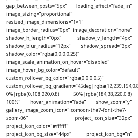
gap_between_posts=”5px” loading_effect=”fade_in”
image_sizing=”proportional”
resized_image_dimensions=”1×1″
image_border_radius=”0px” image_decoration=”none”
shadow_h_length=”0px” shadow_v_length=”4px”
shadow_blur_radius=”12px” shadow_spread=”3px”
shadow_color=”rgba(0,0,0,0.25)”
image_scale_animation_on_hover=”disabled”
image_hover_bg_color=”default”
custom_rollover_bg_color=”rgba(0,0,0,0.5)”
custom_rollover_bg_gradient=”45deg|rgba(12,239,154,0.
0%|rgba(0,108,220,0.8) 50%|rgba(184,38,220,0.8)
100%” hover_animation=”fade” show_zoom=”y”
gallery_image_zoom_icon=”icomoon-the7-font-the7-
zoom-06″ project_icon_size=”32px”
project_icon_color=”#ffffff”
project_icon_bg_size=”44px” project_icon_bg=”n”