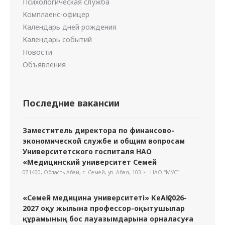
Психологическая служба
Комплаенс-офицер
Календарь дней рождения
Календарь событий
Новости
Объявления
Последние вакансии
Заместитель директора по финансово-
экономической службе и общим вопросам
Университетского госпиталя НАО
«Медицинский университет Семей
071400, Область Абай, г. Семей, ул. Абая, 103
НАО "МУС"
«Семей медицина университеті» КеАҚ 2026-
2027 оқу жылына профессор-оқытушылар
құрамының бос лауазымдарына орналасуға