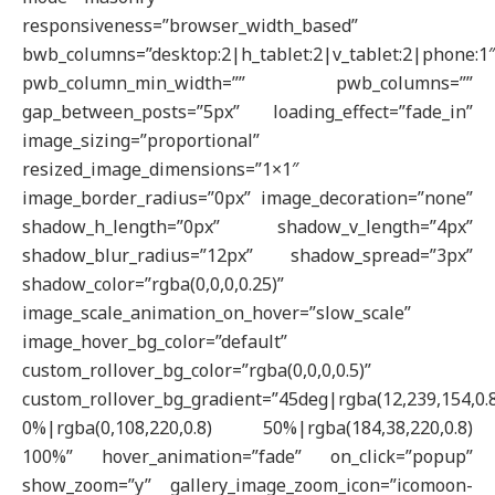
responsiveness=”browser_width_based”
bwb_columns=”desktop:2|h_tablet:2|v_tablet:2|phone:1
pwb_column_min_width=”” pwb_columns=””
gap_between_posts=”5px” loading_effect=”fade_in”
image_sizing=”proportional”
resized_image_dimensions=”1×1″
image_border_radius=”0px” image_decoration=”none”
shadow_h_length=”0px” shadow_v_length=”4px”
shadow_blur_radius=”12px” shadow_spread=”3px”
shadow_color=”rgba(0,0,0,0.25)”
image_scale_animation_on_hover=”slow_scale”
image_hover_bg_color=”default”
custom_rollover_bg_color=”rgba(0,0,0,0.5)”
custom_rollover_bg_gradient=”45deg|rgba(12,239,154,0.
0%|rgba(0,108,220,0.8) 50%|rgba(184,38,220,0.8)
100%” hover_animation=”fade” on_click=”popup”
show_zoom=”y” gallery_image_zoom_icon=”icomoon-