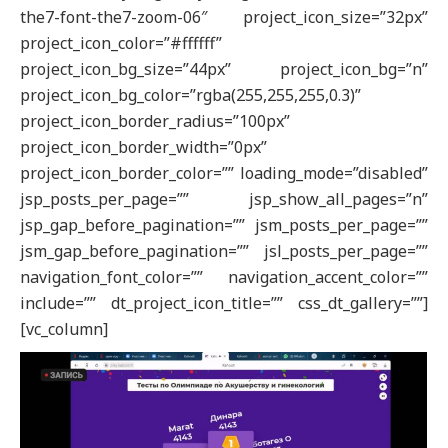
the7-font-the7-zoom-06″ project_icon_size=”32px”
project_icon_color=”#ffffff”
project_icon_bg_size=”44px” project_icon_bg=”n”
project_icon_bg_color=”rgba(255,255,255,0.3)”
project_icon_border_radius=”100px”
project_icon_border_width=”0px”
project_icon_border_color=”” loading_mode=”disabled”
jsp_posts_per_page=”” jsp_show_all_pages=”n”
jsp_gap_before_pagination=”” jsm_posts_per_page=””
jsm_gap_before_pagination=”” jsl_posts_per_page=””
navigation_font_color=”” navigation_accent_color=””
include=”” dt_project_icon_title=”” css_dt_gallery=””]
[vc_column]