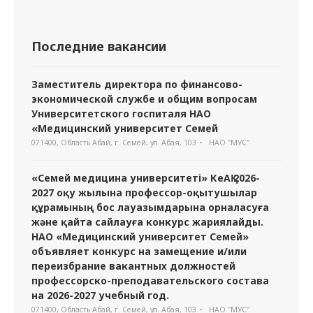
Последние вакансии
Заместитель директора по финансово-
экономической службе и общим вопросам
Университетского госпиталя НАО
«Медицинский университет Семей
071400, Область Абай, г. Семей, ул. Абая, 103
НАО "МУС"
«Семей медицина университеті» КеАҚ 2026-
2027 оқу жылына профессор-оқытушылар
құрамының бос лауазымдарына орналасуға
және қайта сайлауға конкурс жариялайды.
НАО «Медицинский университет Семей»
объявляет конкурс на замещение и/или
переизбрание вакантных должностей
профессорско-преподавательского состава
на 2026-2027 учебный год.
071400, Область Абай, г. Семей, ул. Абая, 103
НАО "МУС"