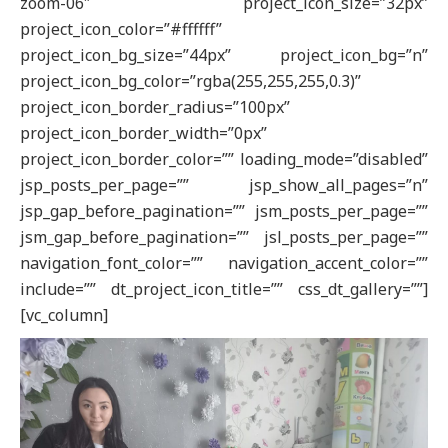
zoom-06″ project_icon_size=”32px”
project_icon_color=”#ffffff”
project_icon_bg_size=”44px” project_icon_bg=”n”
project_icon_bg_color=”rgba(255,255,255,0.3)”
project_icon_border_radius=”100px”
project_icon_border_width=”0px”
project_icon_border_color=”” loading_mode=”disabled”
jsp_posts_per_page=”” jsp_show_all_pages=”n”
jsp_gap_before_pagination=”” jsm_posts_per_page=””
jsm_gap_before_pagination=”” jsl_posts_per_page=””
navigation_font_color=”” navigation_accent_color=””
include=”” dt_project_icon_title=”” css_dt_gallery=””]
[vc_column]