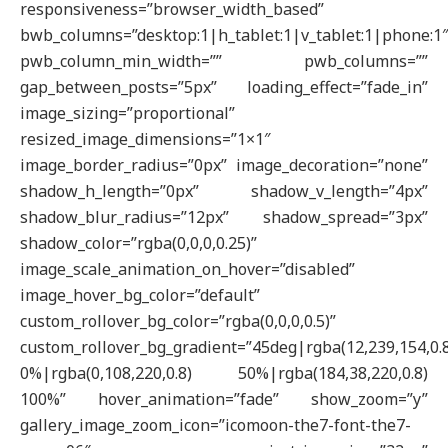
responsiveness=”browser_width_based”
bwb_columns=”desktop:1|h_tablet:1|v_tablet:1|phone:1
pwb_column_min_width=”” pwb_columns=””
gap_between_posts=”5px” loading_effect=”fade_in”
image_sizing=”proportional”
resized_image_dimensions=”1×1″
image_border_radius=”0px” image_decoration=”none”
shadow_h_length=”0px” shadow_v_length=”4px”
shadow_blur_radius=”12px” shadow_spread=”3px”
shadow_color=”rgba(0,0,0,0.25)”
image_scale_animation_on_hover=”disabled”
image_hover_bg_color=”default”
custom_rollover_bg_color=”rgba(0,0,0,0.5)”
custom_rollover_bg_gradient=”45deg|rgba(12,239,154,0.
0%|rgba(0,108,220,0.8) 50%|rgba(184,38,220,0.8)
100%” hover_animation=”fade” show_zoom=”y”
gallery_image_zoom_icon=”icomoon-the7-font-the7-