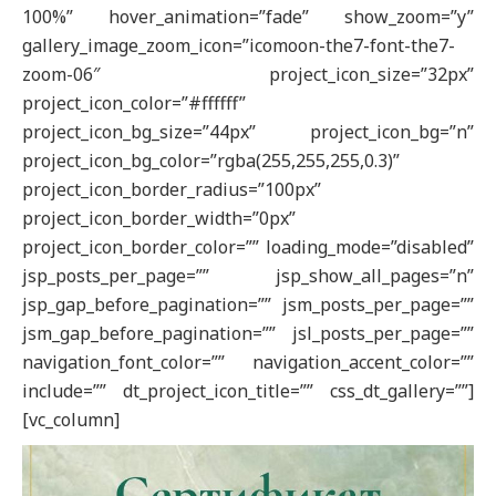
100%” hover_animation=”fade” show_zoom=”y”
gallery_image_zoom_icon=”icomoon-the7-font-the7-
zoom-06″ project_icon_size=”32px”
project_icon_color=”#ffffff”
project_icon_bg_size=”44px” project_icon_bg=”n”
project_icon_bg_color=”rgba(255,255,255,0.3)”
project_icon_border_radius=”100px”
project_icon_border_width=”0px”
project_icon_border_color=”” loading_mode=”disabled”
jsp_posts_per_page=”” jsp_show_all_pages=”n”
jsp_gap_before_pagination=”” jsm_posts_per_page=””
jsm_gap_before_pagination=”” jsl_posts_per_page=””
navigation_font_color=”” navigation_accent_color=””
include=”” dt_project_icon_title=”” css_dt_gallery=””]
[vc_column]