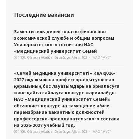
Последние вакансии
Заместитель директора по финансово-
экономической службе и общим вопросам
Университетского госпиталя НАО
«Медицинский университет Семей
071400, Область Абай, г. Семей, ул. Абая, 103
НАО "МУС"
«Семей медицина университеті» КеАҚ 2026-
2027 оқу жылына профессор-оқытушылар
құрамының бос лауазымдарына орналасуға
және қайта сайлауға конкурс жариялайды.
НАО «Медицинский университет Семей»
объявляет конкурс на замещение и/или
переизбрание вакантных должностей
профессорско-преподавательского состава
на 2026-2027 учебный год.
071400, Область Абай, г. Семей, ул. Абая, 103
НАО "МУС"