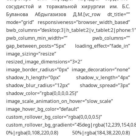
сосудистой и торакальной хирургии им. Б.С.
Буланова Абдыгазизов Д.М.[vc_row dt_title=””
mode=”grid” responsiveness=”browser_width_based”
bwb_columns=”desktop:3|h_tablet:2|v_tablet:2|phone:1
pwb_column_min_width=”” pwb_columns=””
gap_between_posts=”5px” loading_effect=”fade_in”
image_sizing=”resize”
resized_image_dimensions=”3×2″
image_border_radius=”0px” image_decoration=”none”
shadow_h_length=”0px” shadow_v_length=”4px”
shadow_blur_radius=”12px” shadow_spread=”3px”
shadow_color=”rgba(0,0,0,0.25)”
image_scale_animation_on_hover=”slow_scale”
image_hover_bg_color=”default”
custom_rollover_bg_color=”rgba(0,0,0,0.5)”
custom_rollover_bg_gradient=”45deg|rgba(12,239,154,0.
0%|rgba(0,108,220,0.8) 50%|rgba(184,38,220,0.8)